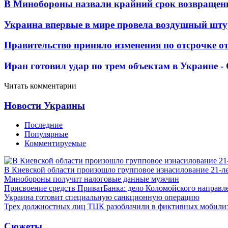
В Минобороны назвали крайний срок возвращен
Украина впервые в мире провела воздушный шту
Правительство приняло изменения по отсрочке о
Иран готовил удар по трем объектам в Украине 
Читать комментарии
Новости Украины
Последние
Популярные
Комментируемые
В Киевской области произошло групповое изнасилование 21-л
Минобороны получит налоговые данные мужчин
Присвоение средств ПриватБанка: дело Коломойского направле
Украина готовит специальную санкционную операцию
Трех должностных лиц ТЦК разоблачили в фиктивных мобили
Сюжеты