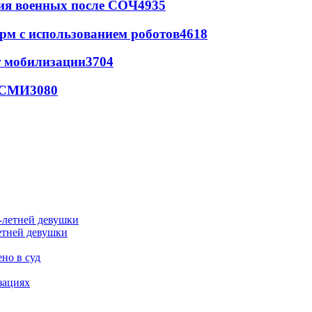
ия военных после СОЧ
4935
рм с использованием роботов
4618
т мобилизации
3704
- СМИ
3080
етней девушки
но в суд
зациях