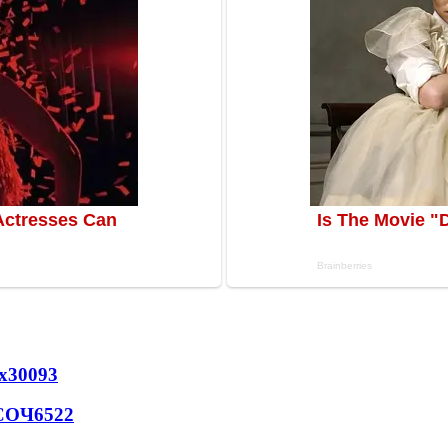
х
30093
 СОЧ
6522