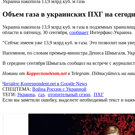
Украина накопила 13,9 млрд куб. м газа
Объем газа в украинских ПХГ на сегодн
Украина накопила 13,9 млрд куб. м газа в подземных хранил
области в пятницу, 30 сентября,
сообщает
Интерфакс-Украина.
"Сейчас имеем уже 13,9 млрд куб. м газа. Это позволит нам ув
Напомним, по словам премьер-министра Дениса Шмыгаля, Ук
В середине сентября Шмыгаль сообщил на встрече с журналис
Новини от
Корреспондент.net
в Telegram. Підписуйтесь на на
Читайте Korrespondent.net в Google News
СПЕЦТЕМА:
Война России с Украиной
ТЕГИ:
Украина
,
газ
,
отопительный сезон
,
ПХГ
Если вы заметили ошибку, выделите необходимый текст и нажми