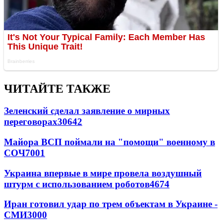
ЧИТАЙТЕ ТАКЖЕ
Зеленский сделал заявление о мирных
переговорах
30642
Майора ВСП поймали на "помощи" военному в
СОЧ
7001
Украина впервые в мире провела воздушный
штурм с использованием роботов
4674
Иран готовил удар по трем объектам в Украине -
СМИ
3000