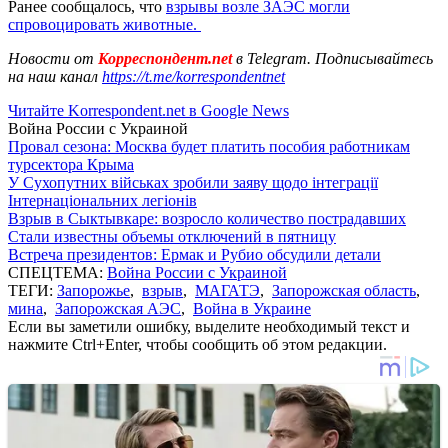
Ранее сообщалось, что
взрывы возле ЗАЭС могли
спровоцировать животные.
Новости от
Корреспондент.net
в Telegram. Подписывайтесь
на наш канал
https://t.me/korrespondentnet
Читайте Korrespondent.net в Google News
Война России с Украиной
Провал сезона: Москва будет платить пособия работникам
турсектора Крыма
У Сухопутних військах зробили заяву щодо інтеграції
Інтернаціональних легіонів
Взрыв в Сыктывкаре: возросло количество пострадавших
Стали известны объемы отключений в пятницу
Встреча президентов: Ермак и Рубио обсудили детали
СПЕЦТЕМА:
Война России с Украиной
ТЕГИ:
Запорожье
,
взрыв
,
МАГАТЭ
,
Запорожская область
,
мина
,
Запорожская АЭС
,
Война в Украине
Если вы заметили ошибку, выделите необходимый текст и
нажмите Ctrl+Enter, чтобы сообщить об этом редакции.