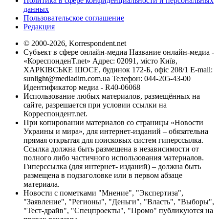
Политика в сфере конфиденциальности и персональных
данных
Пользовательское соглашение
Редакция
© 2000-2026, Korrespondent.net
Субъект в сфере онлайн-медиа Название онлайн-медиа -
«КореспонденТ.net» Адрес: 02091, місто Київ,
ХАРКІВСЬКЕ ШОСЕ, будинок 172-Б, офіс 208/1 E-mail:
sunlight@mediadim.com.ua
Телефон: 044-205-43-00
Идентификатор медиа - R40-06068
Использование любых материалов, размещённых на
сайте, разрешается при условии ссылки на
Корреспондент.net.
При копировании материалов со страницы «Новости
Украины и мира», для интернет-изданий – обязательна
прямая открытая для поисковых систем гиперссылка.
Ссылка должна быть размещена в независимости от
полного либо частичного использования материалов.
Гиперссылка (для интернет- изданий) – должна быть
размещена в подзаголовке или в первом абзаце
материала.
Новости с пометками "Мнение", "Экспертиза",
"Заявление", "Регионы", "Деньги", "Власть", "Выборы",
"Тест-драйв", "Спецпроекты", "Промо" публикуются на