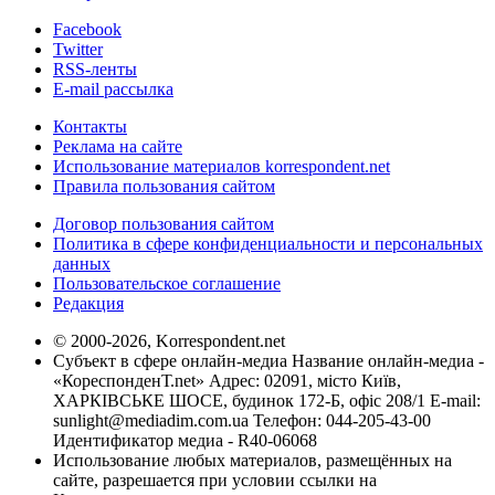
Facebook
Twitter
RSS-ленты
E-mail рассылка
Контакты
Реклама на сайте
Использование материалов korrespondent.net
Правила пользования сайтом
Договор пользования сайтом
Политика в сфере конфиденциальности и персональных
данных
Пользовательское соглашение
Редакция
© 2000-2026, Korrespondent.net
Субъект в сфере онлайн-медиа Название онлайн-медиа -
«КореспонденТ.net» Адрес: 02091, місто Київ,
ХАРКІВСЬКЕ ШОСЕ, будинок 172-Б, офіс 208/1 E-mail:
sunlight@mediadim.com.ua
Телефон: 044-205-43-00
Идентификатор медиа - R40-06068
Использование любых материалов, размещённых на
сайте, разрешается при условии ссылки на