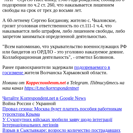
подозрении по ч.2 ст. 260, что наказывается лишением
свободы на срок от трех до восьми лет.
А 60-летнему Сергею Богданову, жителю с. Чкаловское,
грозит уголовная ответственность по ст.111-1 ч.4, что
наказывается либо штрафом, либо лишением свободы, либо
запретом заниматься определенной деятельностью.
"Всем напоминаю, что укрывательство военнослужащих РФ
или бандитов из ОРДЛО - это уголовно наказуемое деяние.
Коллаборационная деятельность", - отметил Болвинов.
Ранее правоохранители задержали
подозреваемого в
госизмене
жителя Волчанска Харьковской области.
Новини от
Корреспондент.net
в Telegram. Підписуйтесь на
наш канал
https://t.me/korrespondentnet
Читайте Korrespondent.net в Google News
Война России с Украиной
Провал сезона: Москва будет платить пособия работникам
турсектора Крыма
У Сухопутних військах зробили заяву щодо інтеграції
Інтернаціональних легіонів
Взрыв в Сыктывкаре: возросло количество пострадавших