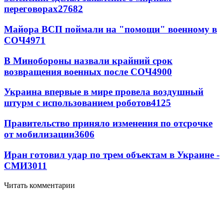
переговорах
27682
Майора ВСП поймали на "помощи" военному в
СОЧ
4971
В Минобороны назвали крайний срок
возвращения военных после СОЧ
4900
Украина впервые в мире провела воздушный
штурм с использованием роботов
4125
Правительство приняло изменения по отсрочке
от мобилизации
3606
Иран готовил удар по трем объектам в Украине -
СМИ
3011
Читать комментарии