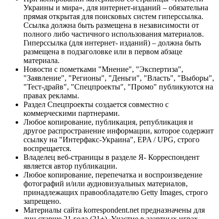
Украины и мира», для интернет-изданий – обязательна
прямая открытая для поисковых систем гиперссылка.
Ссылка должна быть размещена в независимости от
полного либо частичного использования материалов.
Гиперссылка (для интернет- изданий) – должна быть
размещена в подзаголовке или в первом абзаце
материала.
Новости с пометками "Мнение", "Экспертиза",
"Заявление", "Регионы", "Деньги", "Власть", "Выборы",
"Тест-драйв", "Спецпроекты", "Промо" публикуются на
правах рекламы.
Раздел Спецпроекты создается совместно с
коммерческими партнерами.
Любое копирование, публикация, републикация и
другое распространение информации, которое содержит
ссылку на "Интерфакс-Украина", EPA / UPG, строго
воспрещается.
Владелец веб-страницы в разделе Я- Корреспондент
является автор публикации.
Любое копирование, перепечатка и воспроизведение
фотографий и/или аудиовизуальных материалов,
принадлежащих правообладателю Getty Images, строго
запрещено.
Материалы сайта korrespondent.net предназначены для
лиц старше 21 года (21+). Участие в азартных играх