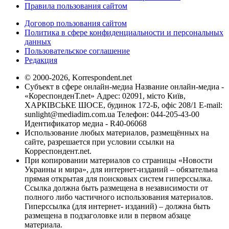
Правила пользования сайтом
Договор пользования сайтом
Политика в сфере конфиденциальности и персональных
данных
Пользовательское соглашение
Редакция
© 2000-2026, Korrespondent.net
Субъект в сфере онлайн-медиа Название онлайн-медиа -
«КореспонденТ.net» Адрес: 02091, місто Київ,
ХАРКІВСЬКЕ ШОСЕ, будинок 172-Б, офіс 208/1 E-mail:
sunlight@mediadim.com.ua
Телефон: 044-205-43-00
Идентификатор медиа - R40-06068
Использование любых материалов, размещённых на
сайте, разрешается при условии ссылки на
Корреспондент.net.
При копировании материалов со страницы «Новости
Украины и мира», для интернет-изданий – обязательна
прямая открытая для поисковых систем гиперссылка.
Ссылка должна быть размещена в независимости от
полного либо частичного использования материалов.
Гиперссылка (для интернет- изданий) – должна быть
размещена в подзаголовке или в первом абзаце
материала.