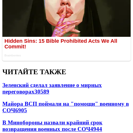
ЧИТАЙТЕ ТАКЖЕ
Зеленский сделал заявление о мирных
переговорах
30589
Майора ВСП поймали на "помощи" военному в
СОЧ
6905
В Минобороны назвали крайний срок
возвращения военных после СОЧ
4944