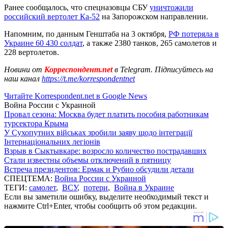
Ранее сообщалось, что спецназовцы СБУ
уничтожили
российский вертолет Ка-52
на Запорожском направлении.
Напомним, по данным Генштаба на 3 октября,
РФ потеряла в
Украине 60 430 солдат
, а также 2380 танков, 265 самолетов и
228 вертолетов.
Новини от
Корреспондент.net
в Telegram. Підписуйтесь на
наш канал
https://t.me/korrespondentnet
Читайте Korrespondent.net в Google News
Война России с Украиной
Провал сезона: Москва будет платить пособия работникам
турсектора Крыма
У Сухопутних військах зробили заяву щодо інтеграції
Інтернаціональних легіонів
Взрыв в Сыктывкаре: возросло количество пострадавших
Стали известны объемы отключений в пятницу
Встреча президентов: Ермак и Рубио обсудили детали
СПЕЦТЕМА:
Война России с Украиной
ТЕГИ:
самолет
,
ВСУ
,
потери
,
Война в Украине
Если вы заметили ошибку, выделите необходимый текст и
нажмите Ctrl+Enter, чтобы сообщить об этом редакции.