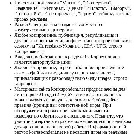
Новости с пометками "Мнение", "Экспертиза",
"Заявление", "Регионы", "Деньги", "Власть", "Выборы",
"Тест-драйв", "Спецпроекты", "Промо" публикуются на
правах рекламы.
Раздел Спецпроекты создается совместно с
коммерческими партнерами.
Любое копирование, публикация, републикация и
другое распространение информации, которое содержит
ссылку на "Интерфакс-Украина", EPA / UPG, строго
воспрещается.
Владелец веб-страницы в разделе Я- Корреспондент
является автор публикации.
Любое копирование, перепечатка и воспроизведение
фотографий и/или аудиовизуальных материалов,
принадлежащих правообладателю Getty Images, строго
запрещено.
Материалы сайта korrespondent.net предназначены для
лиц старше 21 года (21+). Участие в азартных играх
может вызвать игровую зависимость. Соблюдайте
правила (принципы) ответственной игры. При
обнаружении первых признаков зависимости
немедленно обратитесь к специалисту. Помните, что
участие в азартных играх не может являться источником
доходов или альтернативой работе. Информационный
ресурс korrespondent.net не проводит игры на реальные