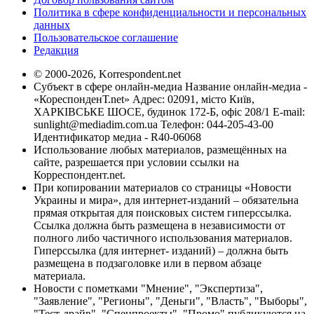
Политика в сфере конфиденциальности и персональных
данных
Пользовательское соглашение
Редакция
© 2000-2026, Korrespondent.net
Субъект в сфере онлайн-медиа Название онлайн-медиа -
«КореспонденТ.net» Адрес: 02091, місто Київ,
ХАРКІВСЬКЕ ШОСЕ, будинок 172-Б, офіс 208/1 E-mail:
sunlight@mediadim.com.ua
Телефон: 044-205-43-00
Идентификатор медиа - R40-06068
Использование любых материалов, размещённых на
сайте, разрешается при условии ссылки на
Корреспондент.net.
При копировании материалов со страницы «Новости
Украины и мира», для интернет-изданий – обязательна
прямая открытая для поисковых систем гиперссылка.
Ссылка должна быть размещена в независимости от
полного либо частичного использования материалов.
Гиперссылка (для интернет- изданий) – должна быть
размещена в подзаголовке или в первом абзаце
материала.
Новости с пометками "Мнение", "Экспертиза",
"Заявление", "Регионы", "Деньги", "Власть", "Выборы",
"Тест-драйв", "Спецпроекты", "Промо" публикуются на