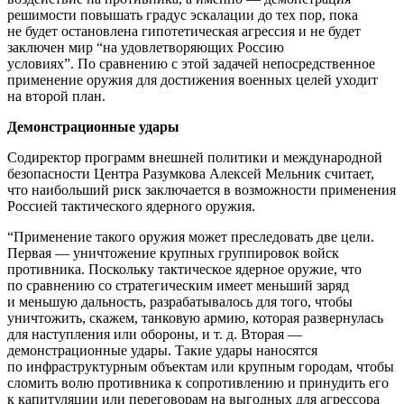
решимости повышать градус эскалации до тех пор, пока
не будет остановлена гипотетическая агрессия и не будет
заключен мир “на удовлетворяющих Россию
условиях”. По сравнению с этой задачей непосредственное
применение оружия для достижения военных целей уходит
на второй план.
Демонстрационные удары
Содиректор программ внешней политики и международной
безопасности Центра Разумкова Алексей Мельник считает,
что наибольший риск заключается в возможности применения
Россией тактического ядерного оружия.
“Применение такого оружия может преследовать две цели.
Первая — уничтожение крупных группировок войск
противника. Поскольку тактическое ядерное оружие, что
по сравнению со стратегическим имеет меньший заряд
и меньшую дальность, разрабатывалось для того, чтобы
уничтожить, скажем, танковую армию, которая развернулась
для наступления или обороны, и т. д. Вторая —
демонстрационные удары. Такие удары наносятся
по инфраструктурным объектам или крупным городам, чтобы
сломить волю противника к сопротивлению и принудить его
к капитуляции или переговорам на выгодных для агрессора