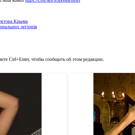
а наш канал
https://t.me/korrespondentnet
сектора Крыма
іональних легіонів
те Ctrl+Enter, чтобы сообщить об этом редакции.