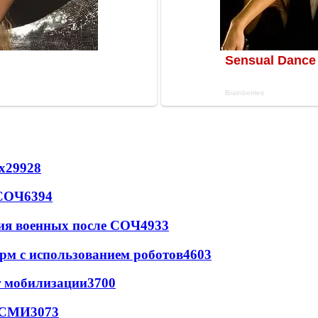
х
29928
 СОЧ
6394
ия военных после СОЧ
4933
рм с использованием роботов
4603
т мобилизации
3700
- СМИ
3073