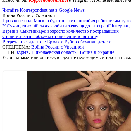
Новости от
Корреспондент.net
в Telegram. Подписывайтесь н
Читайте Korrespondent.net в Google News
Война России с Украиной
Провал сезона: Москва будет платить пособия работникам тур
У Сухопутних військах зробили заяву щодо інтеграції Інтернац
Взрыв в Сыктывкаре: возросло количество пострадавших
Стали известны объемы отключений в пятницу
Встреча президентов: Ермак и Рубио обсудили детали
СПЕЦТЕМА:
Война России с Украиной
ТЕГИ:
взрыв
,
Николаевская область
,
Война в Украине
Если вы заметили ошибку, выделите необходимый текст и нажми