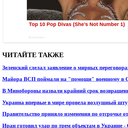
ЧИТАЙТЕ ТАКЖЕ
Зеленский сделал заявление о мирных переговора
Майора ВСП поймали на "помощи" военному в
В Минобороны назвали крайний срок возвращен
Украина впервые в мире провела воздушный шту
Правительство приняло изменения по отсрочке о
Иран готовил удар по трем объектам в Украине 