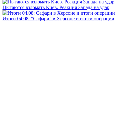
Пытаются взломать Киев. Реакция Запада на удар
Итоги 04.08: "Сафари" в Херсоне и итоги операции