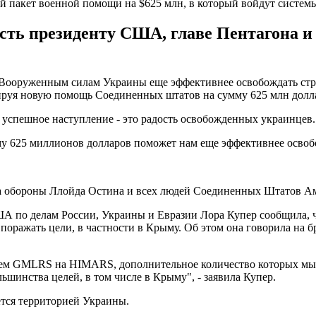
пакет военной помощи на $625 млн, в который войдут систем
ть президенту США, главе Пентагона и 
руженным силам Украины еще эффективнее освобождать страну 
руя новую помощь Соединенных штатов на сумму 625 млн долл
 успешное наступление - это радость освобожденных украинцев.
у 625 миллионов долларов поможет нам еще эффективнее освобо
 обороны Ллойда Остина и всех людей Соединенных Штатов Ам
ША по делам России, Украины и Евразии Лора Купер сообщила, 
ражать цели, в частности в Крыму. Об этом она говорила на 
м GMLRS на HIMARS, дополнительное количество которых мы п
ьшинства целей, в том числе в Крыму", - заявила Купер.
ется территорией Украины.