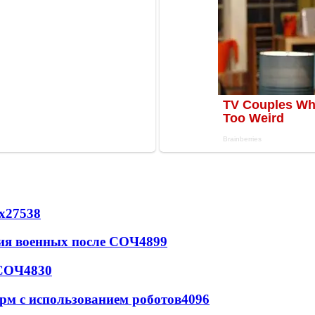
х
27538
ия военных после СОЧ
4899
 СОЧ
4830
рм с использованием роботов
4096