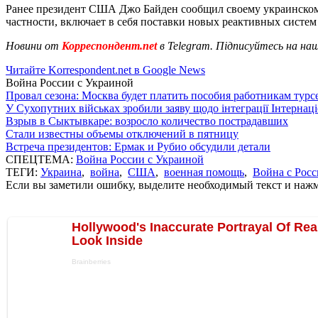
Ранее президент США Джо Байден сообщил своему украинском
частности, включает в себя поставки новых реактивных систе
Новини от
Корреспондент.net
в Telegram. Підписуйтесь на на
Читайте Korrespondent.net в Google News
Война России с Украиной
Провал сезона: Москва будет платить пособия работникам тур
У Сухопутних військах зробили заяву щодо інтеграції Інтернац
Взрыв в Сыктывкаре: возросло количество пострадавших
Стали известны объемы отключений в пятницу
Встреча президентов: Ермак и Рубио обсудили детали
СПЕЦТЕМА:
Война России с Украиной
ТЕГИ:
Украина
,
война
,
США
,
военная помощь
,
Война с Росс
Если вы заметили ошибку, выделите необходимый текст и нажми