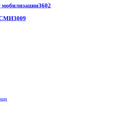
т мобилизации
3602
- СМИ
3009
мощи