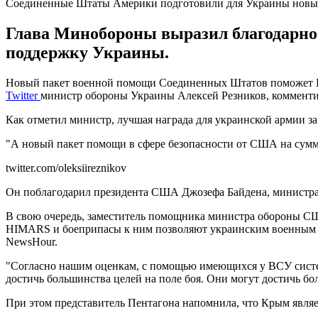
Соединенные Штаты Америки подготовили для Украины новый 
Глава Минобороны выразил благодарнос
поддержку Украины.
Новый пакет военной помощи Соединенных Штатов поможет Воо
Twitter
министр обороны Украины Алексей Резников, комменти
Как отметил министр, лучшая награда для украинской армии за
"А новый пакет помощи в сфере безопасности от США на сумм
twitter.com/oleksiireznikov
Он поблагодарил президента США Джозефа Байдена, министра
В свою очередь, заместитель помощника министра обороны С
HIMARS и боеприпасы к ним позволяют украинским военным по
NewsHour.
"Согласно нашим оценкам, с помощью имеющихся у ВСУ систе
достичь большинства целей на поле боя. Они могут достичь бол
При этом представитель Пентагона напомнила, что Крым явля