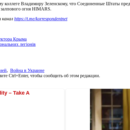
у коллеге Владимиру Зеленскому, что Соединенные Штаты пре
м залпового огня HIMARS.
ш канал
https://t.me/korrespondentnet
сектора Крыма
іональних легіонів
ией
,
Война в Украине
те Ctrl+Enter, чтобы сообщить об этом редакции.