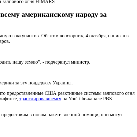
ы залпового огня HIMARS
всему американскому народу за
от оккупантов. Об этом во вторник, 4 октября, написал в
аров.
дить нашу землю", - подчеркнул министр.
ерики за эту поддержку Украины.
что предоставленные США реактивные системы залпового огня
брифинге,
транслировавшемся
на YouTube-канале PBS
редоставим в новом пакете военной помощи, они могут