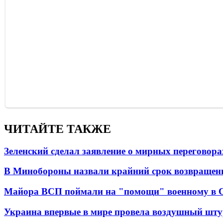
ЧИТАЙТЕ ТАКЖЕ
Зеленский сделал заявление о мирных переговора
В Минобороны назвали крайний срок возвращен
Майора ВСП поймали на "помощи" военному в
Украина впервые в мире провела воздушный шту