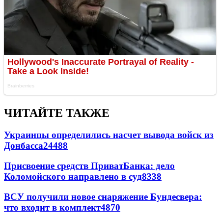
ЧИТАЙТЕ ТАКЖЕ
Украинцы определились насчет вывода войск из
Донбасса
24488
Присвоение средств ПриватБанка: дело
Коломойского направлено в суд
8338
ВСУ получили новое снаряжение Бундесвера:
что входит в комплект
4870