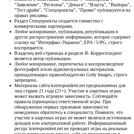
"Заявление", "Регионы", "Деньги", "Власть", "Выборы",
"Тест-драйв", "Спецпроекты", "Промо" публикуются на
правах рекламы.
Раздел Спецпроекты создается совместно с
коммерческими партнерами.
Любое копирование, публикация, републикация и
другое распространение информации, которое содержит
ссылку на "Интерфакс-Украина", EPA / UPG, строго
воспрещается.
Владелец веб-страницы в разделе Я- Корреспондент
является автор публикации.
Любое копирование, перепечатка и воспроизведение
фотографий и/или аудиовизуальных материалов,
принадлежащих правообладателю Getty Images, строго
запрещено.
Материалы сайта korrespondent.net предназначены для
лиц старше 21 года (21+). Участие в азартных играх
может вызвать игровую зависимость. Соблюдайте
правила (принципы) ответственной игры. При
обнаружении первых признаков зависимости
немедленно обратитесь к специалисту. Помните, что
участие в азартных играх не может являться источником
доходов или альтернативой работе. Информационный
ресурс korrespondent.net не проводит игры на реальные
и/или виртуальные деньги, сайт не принимает ни в