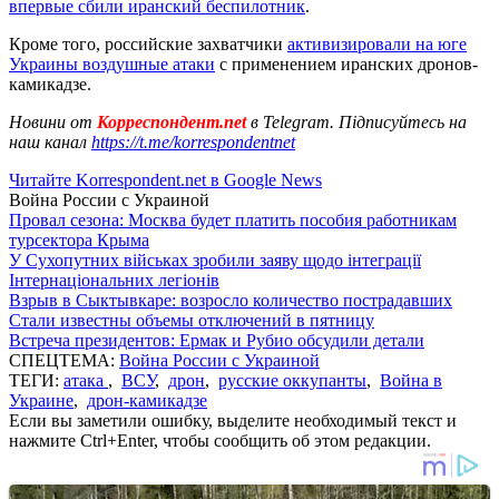
впервые сбили иранский беспилотник
.
Кроме того, российские захватчики
активизировали на юге
Украины воздушные атаки
с применением иранских дронов-
камикадзе.
Новини от
Корреспондент.net
в Telegram. Підписуйтесь на
наш канал
https://t.me/korrespondentnet
Читайте Korrespondent.net в Google News
Война России с Украиной
Провал сезона: Москва будет платить пособия работникам
турсектора Крыма
У Сухопутних військах зробили заяву щодо інтеграції
Інтернаціональних легіонів
Взрыв в Сыктывкаре: возросло количество пострадавших
Стали известны объемы отключений в пятницу
Встреча президентов: Ермак и Рубио обсудили детали
СПЕЦТЕМА:
Война России с Украиной
ТЕГИ:
атака
,
ВСУ
,
дрон
,
русские оккупанты
,
Война в
Украине
,
дрон-камикадзе
Если вы заметили ошибку, выделите необходимый текст и
нажмите Ctrl+Enter, чтобы сообщить об этом редакции.