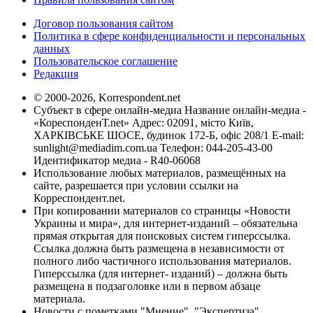
Договор пользования сайтом
Политика в сфере конфиденциальности и персональных
данных
Пользовательское соглашение
Редакция
© 2000-2026, Korrespondent.net
Субъект в сфере онлайн-медиа Название онлайн-медиа -
«КореспонденТ.net» Адрес: 02091, місто Київ,
ХАРКІВСЬКЕ ШОСЕ, будинок 172-Б, офіс 208/1 E-mail:
sunlight@mediadim.com.ua
Телефон: 044-205-43-00
Идентификатор медиа - R40-06068
Использование любых материалов, размещённых на
сайте, разрешается при условии ссылки на
Корреспондент.net.
При копировании материалов со страницы «Новости
Украины и мира», для интернет-изданий – обязательна
прямая открытая для поисковых систем гиперссылка.
Ссылка должна быть размещена в независимости от
полного либо частичного использования материалов.
Гиперссылка (для интернет- изданий) – должна быть
размещена в подзаголовке или в первом абзаце
материала.
Новости с пометками "Мнение", "Экспертиза",