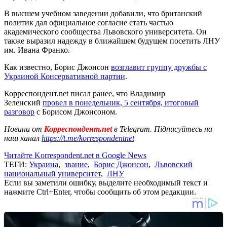
В высшем учебном заведении добавили, что британский
политик дал официальное согласие стать частью
академического сообщества Львовского университета. Он
также выразил надежду в ближайшем будущем посетить ЛНУ
им. Ивана Франко.
Как известно, Борис Джонсон
возглавит группу дружбы с
Украиной Консервативной партии
.
Корреспондент.net писал ранее, что Владимир
Зеленский
провел в понедельник, 5 сентября, итоговый
разговор
с Борисом Джонсоном.
Новини от
Корреспондент.net
в Telegram. Підписуйтесь на
наш канал
https://t.me/korrespondentnet
Читайте Korrespondent.net в Google News
ТЕГИ:
Украина
,
звание
,
Борис Джонсон
,
Львовский
национальный университет
,
ЛНУ
Если вы заметили ошибку, выделите необходимый текст и
нажмите Ctrl+Enter, чтобы сообщить об этом редакции.