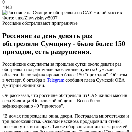
0
4443
Фото: t.me/Zhyvytskyy/5097
Россияне обстреливают приграничье
Россияне за день девять раз
обстреляли Сумщину - было более 150
приходов, есть разрушения.
Российские оккупанты за прошлые сутки около девяти раз
обстреляли пограничные населенные пункты Сумской
области. Было зафиксировано более 150 "приходов". Об этом
в четверг, 6 октября в
Telegram
сообщил глава Сумской ОВА
Дмитрий Живицкий.
Он рассказал, что россияне обстреляли из САУ жилой массив
села Кияница Юнаковской общины. Всего было
зафиксировано 40 "прилетов".
"В домах повреждены окна, двери. Пострадала многоэтажка и
три домохозяйства. Осколки насквозь продырявили стены,
посекло уток во дворах. Также оборваны линии электросетей
и повреждены трубы газоснабжения. Территории Юнаковской