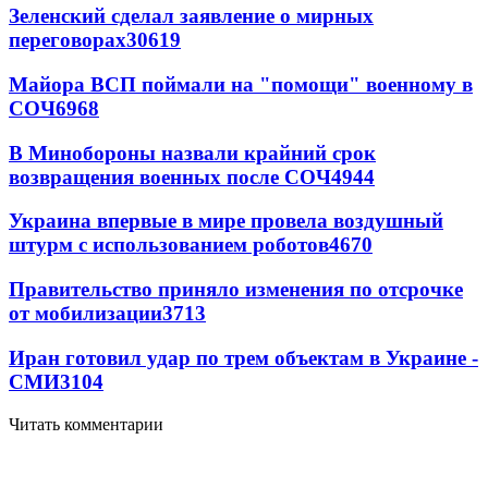
Зеленский сделал заявление о мирных
переговорах
30619
Майора ВСП поймали на "помощи" военному в
СОЧ
6968
В Минобороны назвали крайний срок
возвращения военных после СОЧ
4944
Украина впервые в мире провела воздушный
штурм с использованием роботов
4670
Правительство приняло изменения по отсрочке
от мобилизации
3713
Иран готовил удар по трем объектам в Украине -
СМИ
3104
Читать комментарии