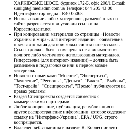
ХАРКІВСЬКЕ ШОСЕ, будинок 172-Б, офіс 208/1 E-mail:
sunlight@mediadim.com.ua
Телефон: 044-205-43-00
Идентификатор медиа - R40-06068
Использование любых материалов, размещённых на
сайте, разрешается при условии ссылки на
Корреспондент.net.
При копировании материалов со страницы «Новости
Украины и мира», для интернет-изданий – обязательна
прямая открытая для поисковых систем гиперссылка.
Ссылка должна быть размещена в независимости от
полного либо частичного использования материалов.
Гиперссылка (для интернет- изданий) – должна быть
размещена в подзаголовке или в первом абзаце
материала.
Новости с пометками "Мнение", "Экспертиза",
"Заявление", "Регионы", "Деньги", "Власть", "Выборы",
"Тест-драйв", "Спецпроекты", "Промо" публикуются на
правах рекламы.
Раздел Спецпроекты создается совместно с
коммерческими партнерами.
Любое копирование, публикация, републикация и
другое распространение информации, которое содержит
ссылку на "Интерфакс-Украина", EPA / UPG, строго
воспрещается.
Владелец веб-страницы в разделе Я- Корреспондент