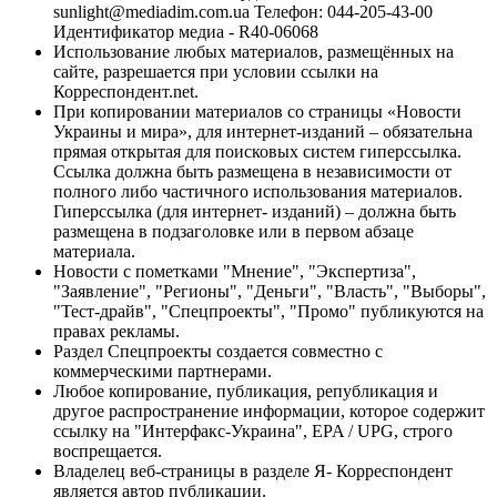
sunlight@mediadim.com.ua
Телефон: 044-205-43-00
Идентификатор медиа - R40-06068
Использование любых материалов, размещённых на
сайте, разрешается при условии ссылки на
Корреспондент.net.
При копировании материалов со страницы «Новости
Украины и мира», для интернет-изданий – обязательна
прямая открытая для поисковых систем гиперссылка.
Ссылка должна быть размещена в независимости от
полного либо частичного использования материалов.
Гиперссылка (для интернет- изданий) – должна быть
размещена в подзаголовке или в первом абзаце
материала.
Новости с пометками "Мнение", "Экспертиза",
"Заявление", "Регионы", "Деньги", "Власть", "Выборы",
"Тест-драйв", "Спецпроекты", "Промо" публикуются на
правах рекламы.
Раздел Спецпроекты создается совместно с
коммерческими партнерами.
Любое копирование, публикация, републикация и
другое распространение информации, которое содержит
ссылку на "Интерфакс-Украина", EPA / UPG, строго
воспрещается.
Владелец веб-страницы в разделе Я- Корреспондент
является автор публикации.