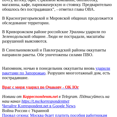
магазины, кафе, парикмахерскую и стоянку. Предварительно
обошлось без пострадавших", - отметил глава ОВА.
В Красногригорьевской и Мировской общинах продолжается
обследование территории.
В Криворожском районе российские
Ураганы
ударили по
Зеленодольской общине. Люди не пострадали, масштабы
разрушений выясняются.
В Синельниковский и Павлоградский районы оккупанты
направили ракеты. Обе уничтожены силами ПВО.
Напомним, ночью в понедельник оккупанты вновь
ударили
ракетами по Запорожью
. Разрушен многоэтажный дом, есть
пострадавшие.
Враг с моря ударил по Очакову - ОК Юг
Новини от
Корреспондент.net
в Telegram. Підписуйтесь на
наш канал
https://t.me/korrespondentnet
Читайте Korrespondent.net в Google News
Война России с Украиной
Провал сезона: Москва будет платить пособия работникам