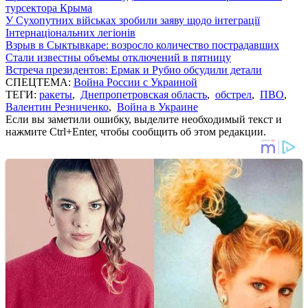
турсектора Крыма
У Сухопутних військах зробили заяву щодо інтеграції
Інтернаціональних легіонів
Взрыв в Сыктывкаре: возросло количество пострадавших
Стали известны объемы отключений в пятницу
Встреча президентов: Ермак и Рубио обсудили детали
СПЕЦТЕМА:
Война России с Украиной
ТЕГИ:
ракеты
,
Днепропетровская область
,
обстрел
,
ПВО
,
Валентин Резниченко
,
Война в Украине
Если вы заметили ошибку, выделите необходимый текст и
нажмите Ctrl+Enter, чтобы сообщить об этом редакции.