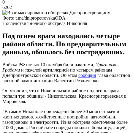
0
6262
Фото: t.me/dnipropetrovskaODA
Последствия ночного обстрела Никополя
Под огнем врага находились четыре
района области. По предварительным
данным, обошлось без пострадавших.
Войска РФ ночью 10 октября били ракетами,
Ураганами
,
Градами
и тяжелой артиллерией по четырем районам
Днепропетровской области. Об этом
сообщил
глава областной
военной администрации Валентин Резниченко.
Он уточнил, что в Никопольском районе под огонь врага
попали три общины - Никопольская, Красногригорьевская и
Мировская.
"В самом Никополе повреждены более 30 многоэтажек и
частных домов, хозяйственные постройки, автомобили,
газопроводы и электросети. Из-за обстрела обесточены более
2 000 домов. Российские снаряды попали в больницу, лицей,
почту, аптеку, офис страховой компании, библиотеку,