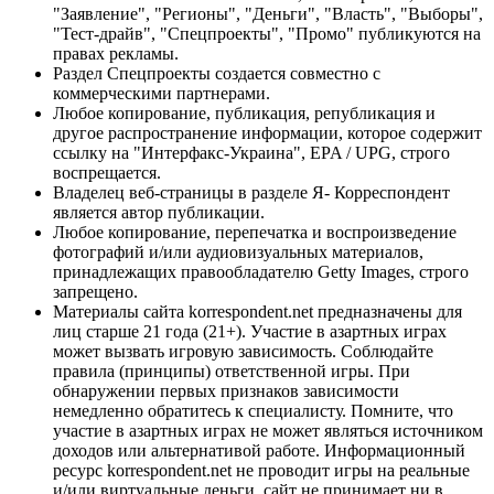
"Заявление", "Регионы", "Деньги", "Власть", "Выборы",
"Тест-драйв", "Спецпроекты", "Промо" публикуются на
правах рекламы.
Раздел Спецпроекты создается совместно с
коммерческими партнерами.
Любое копирование, публикация, републикация и
другое распространение информации, которое содержит
ссылку на "Интерфакс-Украина", EPA / UPG, строго
воспрещается.
Владелец веб-страницы в разделе Я- Корреспондент
является автор публикации.
Любое копирование, перепечатка и воспроизведение
фотографий и/или аудиовизуальных материалов,
принадлежащих правообладателю Getty Images, строго
запрещено.
Материалы сайта korrespondent.net предназначены для
лиц старше 21 года (21+). Участие в азартных играх
может вызвать игровую зависимость. Соблюдайте
правила (принципы) ответственной игры. При
обнаружении первых признаков зависимости
немедленно обратитесь к специалисту. Помните, что
участие в азартных играх не может являться источником
доходов или альтернативой работе. Информационный
ресурс korrespondent.net не проводит игры на реальные
и/или виртуальные деньги, сайт не принимает ни в