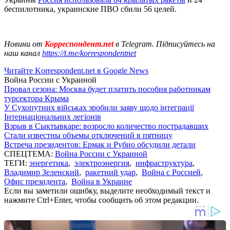
беспилотника, украинские ПВО сбили 56 целей.
Новини от
Корреспондент.net
в Telegram. Підписуйтесь на
наш канал
https://t.me/korrespondentnet
Читайте Korrespondent.net в Google News
Война России с Украиной
Провал сезона: Москва будет платить пособия работникам
турсектора Крыма
У Сухопутних військах зробили заяву щодо інтеграції
Інтернаціональних легіонів
Взрыв в Сыктывкаре: возросло количество пострадавших
Стали известны объемы отключений в пятницу
Встреча президентов: Ермак и Рубио обсудили детали
СПЕЦТЕМА:
Война России с Украиной
ТЕГИ:
энергетика
,
электроэнергия
,
инфраструктура
,
Владимир Зеленский
,
ракетний удар
,
Война с Россией
,
Офис президента
,
Война в Украине
Если вы заметили ошибку, выделите необходимый текст и
нажмите Ctrl+Enter, чтобы сообщить об этом редакции.