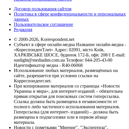
Договор пользования сайтом
Политика в сфере конфиденциальности и персональных
данных
Пользовательское соглашение
Редакция
© 2000-2026, Korrespondent.net
Субъект в сфере онлайн-медиа Название онлайн-медиа -
«КореспонденТ.net» Адрес: 02091, місто Київ,
ХАРКІВСЬКЕ ШОСЕ, будинок 172-Б, офіс 208/1 E-mail:
sunlight@mediadim.com.ua
Телефон: 044-205-43-00
Идентификатор медиа - R40-06068
Использование любых материалов, размещённых на
сайте, разрешается при условии ссылки на
Корреспондент.net.
При копировании материалов со страницы «Новости
Украины и мира», для интернет-изданий – обязательна
прямая открытая для поисковых систем гиперссылка.
Ссылка должна быть размещена в независимости от
полного либо частичного использования материалов.
Гиперссылка (для интернет- изданий) – должна быть
размещена в подзаголовке или в первом абзаце
материала.
Новости с пометками "Мнение", "Экспертиза",