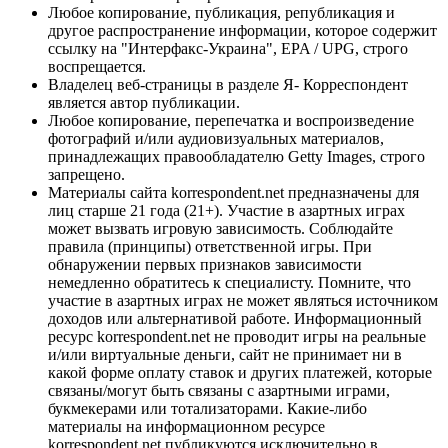
Любое копирование, публикация, републикация и
другое распространение информации, которое содержит
ссылку на "Интерфакс-Украина", EPA / UPG, строго
воспрещается.
Владелец веб-страницы в разделе Я- Корреспондент
является автор публикации.
Любое копирование, перепечатка и воспроизведение
фотографий и/или аудиовизуальных материалов,
принадлежащих правообладателю Getty Images, строго
запрещено.
Материалы сайта korrespondent.net предназначены для
лиц старше 21 года (21+). Участие в азартных играх
может вызвать игровую зависимость. Соблюдайте
правила (принципы) ответственной игры. При
обнаружении первых признаков зависимости
немедленно обратитесь к специалисту. Помните, что
участие в азартных играх не может являться источником
доходов или альтернативой работе. Информационный
ресурс korrespondent.net не проводит игры на реальные
и/или виртуальные деньги, сайт не принимает ни в
какой форме оплату ставок и других платежей, которые
связаны/могут быть связаны с азартными играми,
букмекерами или тотализаторами. Какие-либо
материалы на информационном ресурсе
korrespondent.net публикуются исключительно в