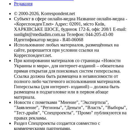
Редакция
© 2000-2026, Korrespondent.net
Субъект в сфере онлайн-медиа Название онлайн-медиа -
«КореспонденТ.net» Адрес: 02091, місто Київ,
ХАРКІВСЬКЕ ШОСЕ, будинок 172-Б, офіс 208/1 E-mail:
sunlight@mediadim.com.ua
Телефон: 044-205-43-00
Идентификатор медиа - R40-06068
Использование любых материалов, размещённых на
сайте, разрешается при условии ссылки на
Корреспондент.net.
При копировании материалов со страницы «Новости
Украины и мира», для интернет-изданий – обязательна
прямая открытая для поисковых систем гиперссылка.
Ссылка должна быть размещена в независимости от
полного либо частичного использования материалов.
Гиперссылка (для интернет- изданий) – должна быть
размещена в подзаголовке или в первом абзаце
материала.
Новости с пометками "Мнение", "Экспертиза",
"Заявление", "Регионы", "Деньги", "Власть", "Выборы",
"Тест-драйв", "Спецпроекты", "Промо" публикуются на
правах рекламы.
Раздел Спецпроекты создается совместно с
коммерческими партнерами.