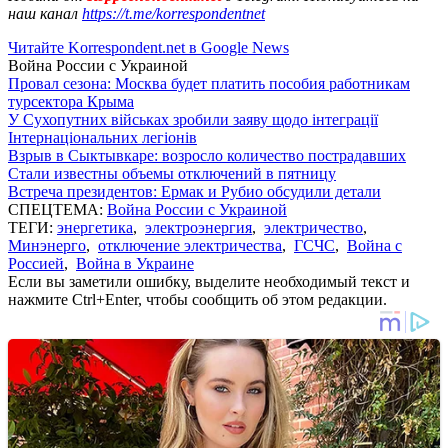
наш канал
https://t.me/korrespondentnet
Читайте Korrespondent.net в Google News
Война России с Украиной
Провал сезона: Москва будет платить пособия работникам
турсектора Крыма
У Сухопутних військах зробили заяву щодо інтеграції
Інтернаціональних легіонів
Взрыв в Сыктывкаре: возросло количество пострадавших
Стали известны объемы отключений в пятницу
Встреча президентов: Ермак и Рубио обсудили детали
СПЕЦТЕМА:
Война России с Украиной
ТЕГИ:
энергетика
,
электроэнергия
,
электричество
,
Минэнерго
,
отключение электричества
,
ГСЧС
,
Война с
Россией
,
Война в Украине
Если вы заметили ошибку, выделите необходимый текст и
нажмите Ctrl+Enter, чтобы сообщить об этом редакции.