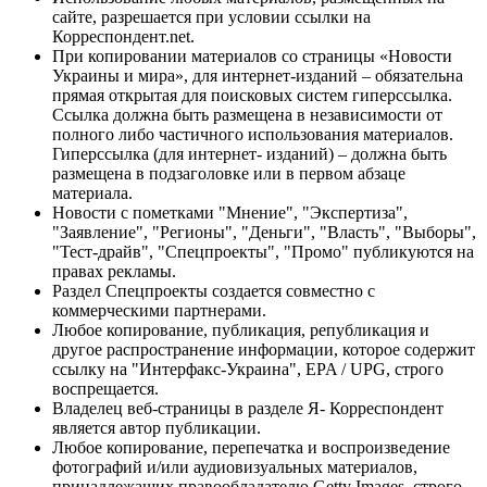
сайте, разрешается при условии ссылки на
Корреспондент.net.
При копировании материалов со страницы «Новости
Украины и мира», для интернет-изданий – обязательна
прямая открытая для поисковых систем гиперссылка.
Ссылка должна быть размещена в независимости от
полного либо частичного использования материалов.
Гиперссылка (для интернет- изданий) – должна быть
размещена в подзаголовке или в первом абзаце
материала.
Новости с пометками "Мнение", "Экспертиза",
"Заявление", "Регионы", "Деньги", "Власть", "Выборы",
"Тест-драйв", "Спецпроекты", "Промо" публикуются на
правах рекламы.
Раздел Спецпроекты создается совместно с
коммерческими партнерами.
Любое копирование, публикация, републикация и
другое распространение информации, которое содержит
ссылку на "Интерфакс-Украина", EPA / UPG, строго
воспрещается.
Владелец веб-страницы в разделе Я- Корреспондент
является автор публикации.
Любое копирование, перепечатка и воспроизведение
фотографий и/или аудиовизуальных материалов,
принадлежащих правообладателю Getty Images, строго