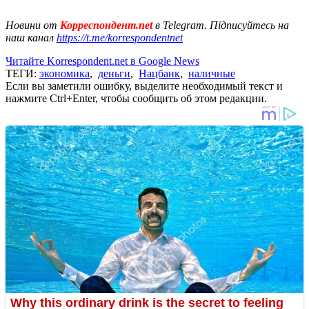
Новини от
Корреспондент.net
в Telegram. Підписуйтесь на
наш канал
https://t.me/korrespondentnet
Читайте Korrespondent.net в Google News
ТЕГИ:
экономика
,
деньги
,
Нацбанк
,
наличные
Если вы заметили ошибку, выделите необходимый текст и
нажмите Ctrl+Enter, чтобы сообщить об этом редакции.