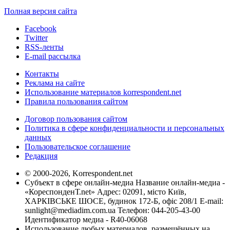
Полная версия сайта
Facebook
Twitter
RSS-ленты
E-mail рассылка
Контакты
Реклама на сайте
Использование материалов korrespondent.net
Правила пользования сайтом
Договор пользования сайтом
Политика в сфере конфиденциальности и персональных
данных
Пользовательское соглашение
Редакция
© 2000-2026, Korrespondent.net
Субъект в сфере онлайн-медиа Название онлайн-медиа -
«КореспонденТ.net» Адрес: 02091, місто Київ,
ХАРКІВСЬКЕ ШОСЕ, будинок 172-Б, офіс 208/1 E-mail:
sunlight@mediadim.com.ua
Телефон: 044-205-43-00
Идентификатор медиа - R40-06068
Использование любых материалов, размещённых на