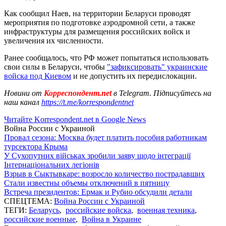
Как сообщил Наев, на территории Беларуси проводят
мероприятия по подготовке аэродромной сети, а также
инфраструктуры для размещения российских войск и
увеличения их численности.
Ранее сообщалось, что РФ может попытаться использовать
свои силы в Беларуси, чтобы
"зафиксировать" украинские
войска под Киевом
и не допустить их передислокации.
Новини от
Корреспондент.net
в Telegram. Підписуйтесь на
наш канал
https://t.me/korrespondentnet
Читайте Korrespondent.net в Google News
Война России с Украиной
Провал сезона: Москва будет платить пособия работникам
турсектора Крыма
У Сухопутних військах зробили заяву щодо інтеграції
Інтернаціональних легіонів
Взрыв в Сыктывкаре: возросло количество пострадавших
Стали известны объемы отключений в пятницу
Встреча президентов: Ермак и Рубио обсудили детали
СПЕЦТЕМА:
Война России с Украиной
ТЕГИ:
Беларусь
,
российские войска
,
военная техника
,
российские военные
,
Война в Украине