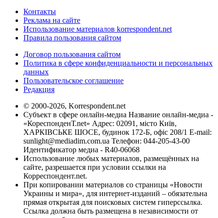
Контакты
Реклама на сайте
Использование материалов korrespondent.net
Правила пользования сайтом
Договор пользования сайтом
Политика в сфере конфиденциальности и персональных
данных
Пользовательское соглашение
Редакция
© 2000-2026, Korrespondent.net
Субъект в сфере онлайн-медиа Название онлайн-медиа -
«КореспонденТ.net» Адрес: 02091, місто Київ,
ХАРКІВСЬКЕ ШОСЕ, будинок 172-Б, офіс 208/1 E-mail:
sunlight@mediadim.com.ua
Телефон: 044-205-43-00
Идентификатор медиа - R40-06068
Использование любых материалов, размещённых на
сайте, разрешается при условии ссылки на
Корреспондент.net.
При копировании материалов со страницы «Новости
Украины и мира», для интернет-изданий – обязательна
прямая открытая для поисковых систем гиперссылка.
Ссылка должна быть размещена в независимости от