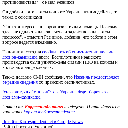
противодействия", -с казал Резников.
Он добавил, что в этом вопросе Украина взаимодействует
также с союзниками.
"Они заинтересованы организовать нам помощь. Поэтому
здесь не одна страна вовлечена и задействована в этом
процессе", - отметил Резников, добавив, что работа в этом
вопросе ведется ежедневно.
Напомним, сегодня
сообщалось об уничтожении восьми
дронов-камикадзе
врага. Беспилотники иранского
производства были уничтожены силами ПВО на южном и
восточном направлениях.
Также недавно СМИ сообщали, что
Израиль предоставляет
Украине сведения
об иранских беспилотниках.
Атака летучих "утюгов": как Украина будет бороться с
дронами-камикадзе
Новини от
Корреспондент.net
в Telegram. Підписуйтесь на
наш канал
https://t.me/korrespondentnet
Читайте Korrespondent.net в Google News
Война России с Украиной