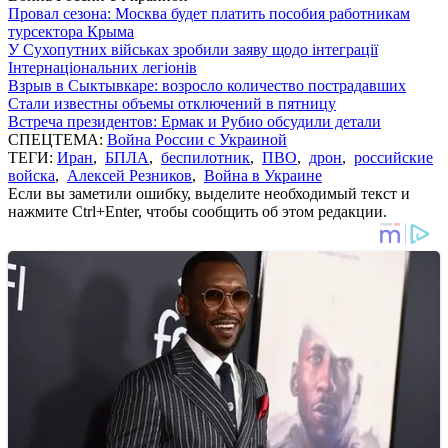
Провал сезона: Москва будет платить пособия работникам
турсектора Крыма
У Сухопутних військах зробили заяву щодо інтеграції
Інтернаціональних легіонів
Взрыв в Сыктывкаре: возросло количество пострадавших
Стали известны объемы отключений в пятницу
Встреча президентов: Ермак и Рубио обсудили детали
СПЕЦТЕМА:
Война России с Украиной
ТЕГИ:
Иран
,
БПЛА
,
беспилотник
,
ПВО
,
дрон
,
российские
войска
,
Алексей Резников
,
Война в Украине
Если вы заметили ошибку, выделите необходимый текст и
нажмите Ctrl+Enter, чтобы сообщить об этом редакции.