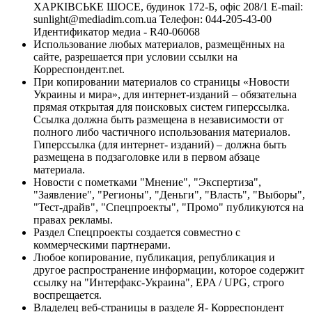
ХАРКІВСЬКЕ ШОСЕ, будинок 172-Б, офіс 208/1 E-mail:
sunlight@mediadim.com.ua
Телефон: 044-205-43-00
Идентификатор медиа - R40-06068
Использование любых материалов, размещённых на
сайте, разрешается при условии ссылки на
Корреспондент.net.
При копировании материалов со страницы «Новости
Украины и мира», для интернет-изданий – обязательна
прямая открытая для поисковых систем гиперссылка.
Ссылка должна быть размещена в независимости от
полного либо частичного использования материалов.
Гиперссылка (для интернет- изданий) – должна быть
размещена в подзаголовке или в первом абзаце
материала.
Новости с пометками "Мнение", "Экспертиза",
"Заявление", "Регионы", "Деньги", "Власть", "Выборы",
"Тест-драйв", "Спецпроекты", "Промо" публикуются на
правах рекламы.
Раздел Спецпроекты создается совместно с
коммерческими партнерами.
Любое копирование, публикация, републикация и
другое распространение информации, которое содержит
ссылку на "Интерфакс-Украина", EPA / UPG, строго
воспрещается.
Владелец веб-страницы в разделе Я- Корреспондент