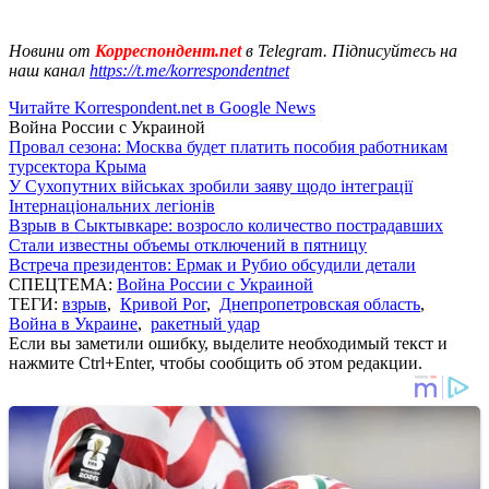
Новини от
Корреспондент.net
в Telegram. Підписуйтесь на
наш канал
https://t.me/korrespondentnet
Читайте Korrespondent.net в Google News
Война России с Украиной
Провал сезона: Москва будет платить пособия работникам
турсектора Крыма
У Сухопутних військах зробили заяву щодо інтеграції
Інтернаціональних легіонів
Взрыв в Сыктывкаре: возросло количество пострадавших
Стали известны объемы отключений в пятницу
Встреча президентов: Ермак и Рубио обсудили детали
СПЕЦТЕМА:
Война России с Украиной
ТЕГИ:
взрыв
,
Кривой Рог
,
Днепропетровская область
,
Война в Украине
,
ракетный удар
Если вы заметили ошибку, выделите необходимый текст и
нажмите Ctrl+Enter, чтобы сообщить об этом редакции.