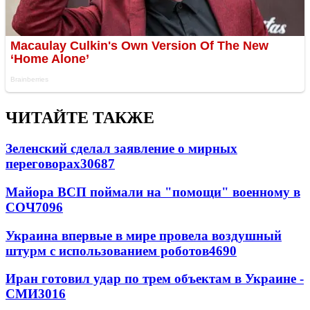
ЧИТАЙТЕ ТАКЖЕ
Зеленский сделал заявление о мирных
переговорах
30687
Майора ВСП поймали на "помощи" военному в
СОЧ
7096
Украина впервые в мире провела воздушный
штурм с использованием роботов
4690
Иран готовил удар по трем объектам в Украине -
СМИ
3016