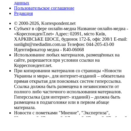
данных
Пользовательское соглашение
Редакция
© 2000-2026, Korrespondent.net
Субъект в сфере онлайн-медиа Название онлайн-медиа -
«КореспонденТ.net» Адрес: 02091, місто Київ,
ХАРКІВСЬКЕ ШОСЕ, будинок 172-Б, офіс 208/1 E-mail:
sunlight@mediadim.com.ua
Телефон: 044-205-43-00
Идентификатор медиа - R40-06068
Использование любых материалов, размещённых на
сайте, разрешается при условии ссылки на
Корреспондент.net.
При копировании материалов со страницы «Новости
Украины и мира», для интернет-изданий – обязательна
прямая открытая для поисковых систем гиперссылка.
Ссылка должна быть размещена в независимости от
полного либо частичного использования материалов.
Гиперссылка (для интернет- изданий) – должна быть
размещена в подзаголовке или в первом абзаце
материала.
Новости с пометками "Мнение", "Экспертиза",
"Заявление", "Регионы", "Деньги", "Власть", "Выборы",
"Тест-драйв", "Спецпроекты", "Промо" публикуются на
правах рекламы.