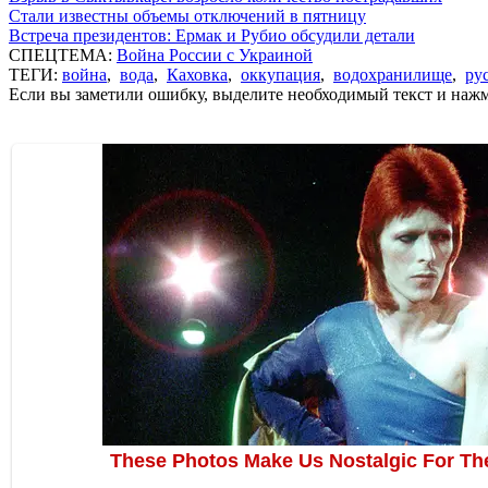
Стали известны объемы отключений в пятницу
Встреча президентов: Ермак и Рубио обсудили детали
СПЕЦТЕМА:
Война России с Украиной
ТЕГИ:
война
,
вода
,
Каховка
,
оккупация
,
водохранилище
,
ру
Если вы заметили ошибку, выделите необходимый текст и нажми