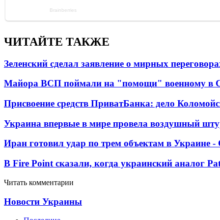
ЧИТАЙТЕ ТАКЖЕ
Зеленский сделал заявление о мирных переговора
Майора ВСП поймали на "помощи" военному в
Присвоение средств ПриватБанка: дело Коломойс
Украина впервые в мире провела воздушный шту
Иран готовил удар по трем объектам в Украине 
В Fire Point сказали, когда украинский аналог Pa
Читать комментарии
Новости Украины