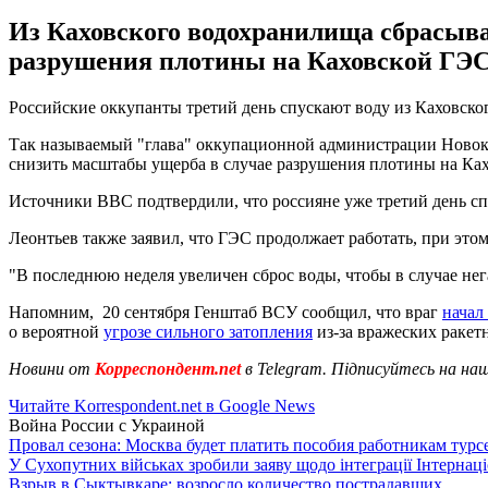
Из Каховского водохранилища сбрасыва
разрушения плотины на Каховской ГЭС
Российские оккупанты третий день спускают воду из Каховско
Так называемый "глава" оккупационной администрации Новоках
снизить масштабы ущерба в случае разрушения плотины на Ка
Источники BBC подтвердили, что россияне уже третий день с
Леонтьев также заявил, что ГЭС продолжает работать, при этом
"В последнюю неделя увеличен сброс воды, чтобы в случае нег
Напомним, 20 сентября Генштаб ВСУ сообщил, что враг
начал
о вероятной
угрозе сильного затопления
из-за вражеских ракет
Новини от
Корреспондент.net
в Telegram. Підписуйтесь на на
Читайте Korrespondent.net в Google News
Война России с Украиной
Провал сезона: Москва будет платить пособия работникам тур
У Сухопутних військах зробили заяву щодо інтеграції Інтернац
Взрыв в Сыктывкаре: возросло количество пострадавших