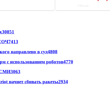
х
30851
 СОЧ
7413
кого направлено в суд
4808
рм с использованием роботов
4770
- СМИ
3063
triot начнет сбивать ракеты
2934