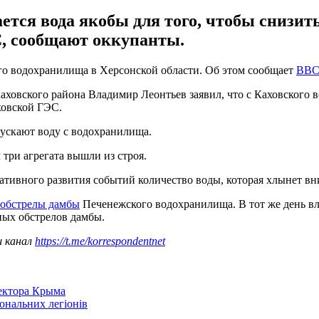
ется вода якобы для того, чтобы снизит
, сообщают оккупанты.
го водохранилища в Херсонской области. Об этом сообщает
BB
овского района Владимир Леонтьев заявил, что с Каховского в
ховской ГЭС.
пускают воду с водохранилища.
 три агрегата вышли из строя.
ативного развития событий количество воды, которая хлынет вни
 обстрелы дамбы
Печенежского водохранилища. В тот же день вл
ных обстрелов дамбы.
ш канал
https://t.me/korrespondentnet
сектора Крыма
іональних легіонів