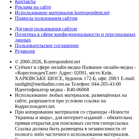
Контакты
Реклама на сайте
Использование материалов korrespondent.net
Правила пользования сайтом
Договор пользования сайтом
Политика в сфере конфиденциальности и персональных
данных
Пользовательское соглашение
Редакция
© 2000-2026, Korrespondent.net
Субъект в сфере онлайн-медиа Название онлайн-медиа -
«КореспонденТ.net» Адрес: 02091, місто Київ,
ХАРКІВСЬКЕ ШОСЕ, будинок 172-Б, офіс 208/1 E-mail:
sunlight@mediadim.com.ua
Телефон: 044-205-43-00
Идентификатор медиа - R40-06068
Использование любых материалов, размещённых на
сайте, разрешается при условии ссылки на
Корреспондент.net.
При копировании материалов со страницы «Новости
Украины и мира», для интернет-изданий – обязательна
прямая открытая для поисковых систем гиперссылка.
Ссылка должна быть размещена в независимости от
полного либо частичного использования материалов.