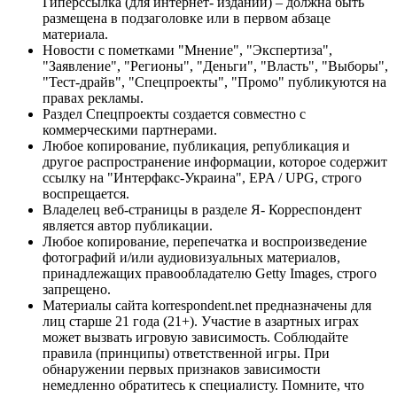
Гиперссылка (для интернет- изданий) – должна быть
размещена в подзаголовке или в первом абзаце
материала.
Новости с пометками "Мнение", "Экспертиза",
"Заявление", "Регионы", "Деньги", "Власть", "Выборы",
"Тест-драйв", "Спецпроекты", "Промо" публикуются на
правах рекламы.
Раздел Спецпроекты создается совместно с
коммерческими партнерами.
Любое копирование, публикация, републикация и
другое распространение информации, которое содержит
ссылку на "Интерфакс-Украина", EPA / UPG, строго
воспрещается.
Владелец веб-страницы в разделе Я- Корреспондент
является автор публикации.
Любое копирование, перепечатка и воспроизведение
фотографий и/или аудиовизуальных материалов,
принадлежащих правообладателю Getty Images, строго
запрещено.
Материалы сайта korrespondent.net предназначены для
лиц старше 21 года (21+). Участие в азартных играх
может вызвать игровую зависимость. Соблюдайте
правила (принципы) ответственной игры. При
обнаружении первых признаков зависимости
немедленно обратитесь к специалисту. Помните, что