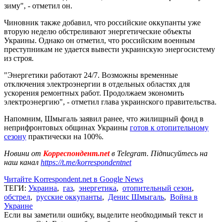
зиму", - отметил он.
Чиновник также добавил, что российские оккупанты уже
вторую неделю обстреливают энергетические объекты
Украины. Однако он отметил, что российским военным
преступникам не удается вывести украинскую энергосистему
из строя.
"Энергетики работают 24/7. Возможны временные
отключения электроэнергии в отдельных областях для
ускорения ремонтных работ. Продолжаем экономить
электроэнергию", - отметил глава украинского правительства.
Напомним, Шмыгаль заявил ранее, что жилищный фонд в
неприфронтовых общинах Украины
готов к отопительному
сезону
практически на 100%.
Новини от
Корреспондент.net
в Telegram. Підписуйтесь на
наш канал
https://t.me/korrespondentnet
Читайте Korrespondent.net в Google News
ТЕГИ:
Украина
,
газ
,
энергетика
,
отопительный сезон
,
обстрел
,
русские оккупанты
,
Денис Шмыгаль
,
Война в
Украине
Если вы заметили ошибку, выделите необходимый текст и