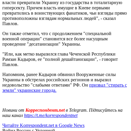
власти превратили Украину из государства в тоталитарную
гиперсекту. Причем власть имущие в Киеве первыми
превратились в воинствующих фанатиков, чьи взгляды прямо
противоположны взглядам нормальных людей", - сказал
Павлов.
Он также отметил, что с продолжением "специальной
военной операции" становится все более насущным
проведение "десатанизации" Украины.
"Или, как метко выразился глава Чеченской Республики
Рамзан Кадыров, ее "полной дешайтанизации", - говорит
Павлов.
Напомним, ранее Кадыров обвинил Вооруженные силы
Украины в обстрелах российских регионов и выразил
недовольство "слабыми ответами" РФ. Он
призвал "стирать с
земли" украинские города.
Новини от
Корреспондент.net
в Telegram. Підписуйтесь на
наш канал
https://t.me/korrespondentnet
Читайте Korrespondent.net в Google News
Война России с Украиной