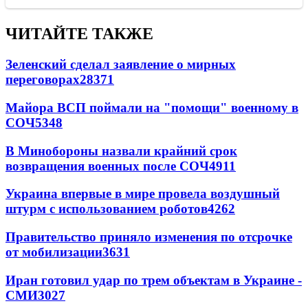
ЧИТАЙТЕ ТАКЖЕ
Зеленский сделал заявление о мирных
переговорах
28371
Майора ВСП поймали на "помощи" военному в
СОЧ
5348
В Минобороны назвали крайний срок
возвращения военных после СОЧ
4911
Украина впервые в мире провела воздушный
штурм с использованием роботов
4262
Правительство приняло изменения по отсрочке
от мобилизации
3631
Иран готовил удар по трем объектам в Украине -
СМИ
3027