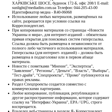
ХАРКІВСЬКЕ ШОСЕ, будинок 172-Б, офіс 208/1 E-mail:
sunlight@mediadim.com.ua
Телефон: 044-205-43-00
Идентификатор медиа - R40-06068
Использование любых материалов, размещённых на
сайте, разрешается при условии ссылки на
Корреспондент.net.
При копировании материалов со страницы «Новости
Украины и мира», для интернет-изданий – обязательна
прямая открытая для поисковых систем гиперссылка.
Ссылка должна быть размещена в независимости от
полного либо частичного использования материалов.
Гиперссылка (для интернет- изданий) – должна быть
размещена в подзаголовке или в первом абзаце
материала.
Новости с пометками "Мнение", "Экспертиза",
"Заявление", "Регионы", "Деньги", "Власть", "Выборы",
"Тест-драйв", "Спецпроекты", "Промо" публикуются на
правах рекламы.
Раздел Спецпроекты создается совместно с
коммерческими партнерами.
Любое копирование, публикация, републикация и
другое распространение информации, которое содержит
ссылку на "Интерфакс-Украина", EPA / UPG, строго
воспрещается.
Владелец веб-страницы в разделе Я- Корреспондент