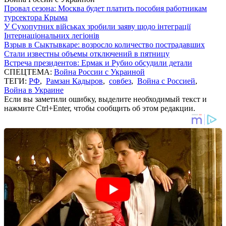
Провал сезона: Москва будет платить пособия работникам
турсектора Крыма
У Сухопутних військах зробили заяву щодо інтеграції
Інтернаціональних легіонів
Взрыв в Сыктывкаре: возросло количество пострадавших
Стали известны объемы отключений в пятницу
Встреча президентов: Ермак и Рубио обсудили детали
СПЕЦТЕМА:
Война России с Украиной
ТЕГИ:
РФ
,
Рамзан Кадыров
,
совбез
,
Война с Россией
,
Война в Украине
Если вы заметили ошибку, выделите необходимый текст и
нажмите Ctrl+Enter, чтобы сообщить об этом редакции.