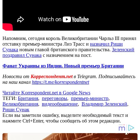
Напомним, сегодня король Великобритании Чарльз III принял
отставку премьер-министра Лиз Трасс и
назначил Риши
Сунака
новым главой британского правительства.
Зеленский
поздравил Сунака
с назначением на пост.
Фанат Украины из Индии. Новый премьер Британии
Новости от
Корреспондент.net
в Telegram. Подписывайтесь
на наш канал
https://t.me/korrespondentnet
Читайте Korrespondent.net в Google News
ТЕГИ:
Британия
,
переговоры
,
премьер-министр
,
Великобритания
,
видеообращение
,
Владимир Зеленский
,
Риши Сунак
Если вы заметили ошибку, выделите необходимый текст и
нажмите Ctrl+Enter, чтобы сообщить об этом редакции.