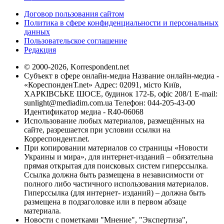
Договор пользования сайтом
Политика в сфере конфиденциальности и персональных
данных
Пользовательское соглашение
Редакция
© 2000-2026, Korrespondent.net
Субъект в сфере онлайн-медиа Название онлайн-медиа -
«КореспонденТ.net» Адрес: 02091, місто Київ,
ХАРКІВСЬКЕ ШОСЕ, будинок 172-Б, офіс 208/1 E-mail:
sunlight@mediadim.com.ua
Телефон: 044-205-43-00
Идентификатор медиа - R40-06068
Использование любых материалов, размещённых на
сайте, разрешается при условии ссылки на
Корреспондент.net.
При копировании материалов со страницы «Новости
Украины и мира», для интернет-изданий – обязательна
прямая открытая для поисковых систем гиперссылка.
Ссылка должна быть размещена в независимости от
полного либо частичного использования материалов.
Гиперссылка (для интернет- изданий) – должна быть
размещена в подзаголовке или в первом абзаце
материала.
Новости с пометками "Мнение", "Экспертиза",