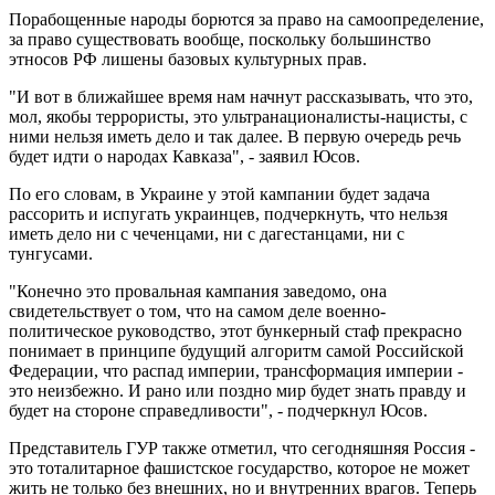
Порабощенные народы борются за право на самоопределение,
за право существовать вообще, поскольку большинство
этносов РФ лишены базовых культурных прав.
"И вот в ближайшее время нам начнут рассказывать, что это,
мол, якобы террористы, это ультранационалисты-нацисты, с
ними нельзя иметь дело и так далее. В первую очередь речь
будет идти о народах Кавказа", - заявил Юсов.
По его словам, в Украине у этой кампании будет задача
рассорить и испугать украинцев, подчеркнуть, что нельзя
иметь дело ни с чеченцами, ни с дагестанцами, ни с
тунгусами.
"Конечно это провальная кампания заведомо, она
свидетельствует о том, что на самом деле военно-
политическое руководство, этот бункерный стаф прекрасно
понимает в принципе будущий алгоритм самой Российской
Федерации, что распад империи, трансформация империи -
это неизбежно. И рано или поздно мир будет знать правду и
будет на стороне справедливости", - подчеркнул Юсов.
Представитель ГУР также отметил, что сегодняшняя Россия -
это тоталитарное фашистское государство, которое не может
жить не только без внешних, но и внутренних врагов. Теперь