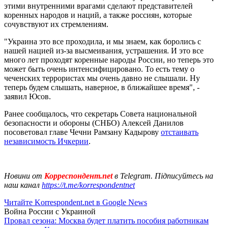
этими внутренними врагами сделают представителей
коренных народов и наций, а также россиян, которые
сочувствуют их стремлениям.
"Украина это все проходила, и мы знаем, как боролись с
нашей нацией из-за высмеивания, устрашения. И это все
много лет проходят коренные народы России, но теперь это
может быть очень интенсифицировано. То есть тему о
чеченских террористах мы очень давно не слышали. Ну
теперь будем слышать, наверное, в ближайшее время", -
заявил Юсов.
Ранее сообщалось, что секретарь Совета национальной
безопасности и обороны (СНБО) Алексей Данилов
посоветовал главе Чечни Рамзану Кадырову
отстаивать
независимость Ичкерии
.
Новини от
Корреспондент.net
в Telegram. Підписуйтесь на
наш канал
https://t.me/korrespondentnet
Читайте Korrespondent.net в Google News
Война России с Украиной
Провал сезона: Москва будет платить пособия работникам