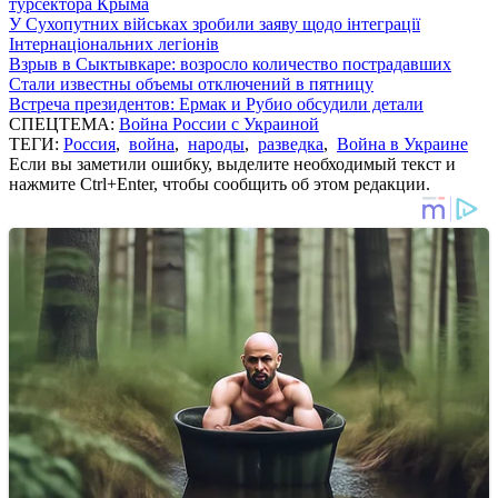
турсектора Крыма
У Сухопутних військах зробили заяву щодо інтеграції
Інтернаціональних легіонів
Взрыв в Сыктывкаре: возросло количество пострадавших
Стали известны объемы отключений в пятницу
Встреча президентов: Ермак и Рубио обсудили детали
СПЕЦТЕМА:
Война России с Украиной
ТЕГИ:
Россия
,
война
,
народы
,
разведка
,
Война в Украине
Если вы заметили ошибку, выделите необходимый текст и
нажмите Ctrl+Enter, чтобы сообщить об этом редакции.