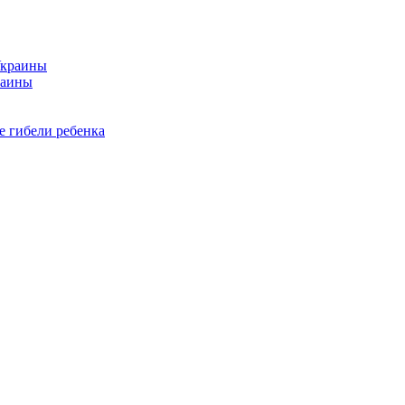
раины
е гибели ребенка