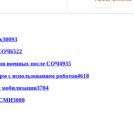
х
30093
 СОЧ
6522
ия военных после СОЧ
4935
рм с использованием роботов
4618
т мобилизации
3704
- СМИ
3080