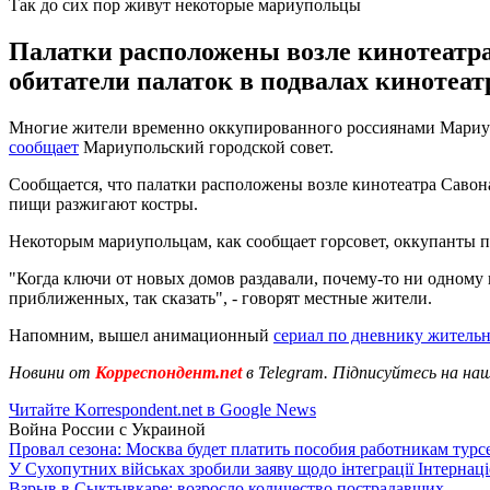
Так до сих пор живут некоторые мариупольцы
Палатки расположены возле кинотеатра 
обитатели палаток в подвалах кинотеат
Многие жители временно оккупированного россиянами Мариупол
сообщает
Мариупольский городской совет.
Сообщается, что палатки расположены возле кинотеатра Савона
пищи разжигают костры.
Некоторым мариупольцам, как сообщает горсовет, оккупанты п
"Когда ключи от новых домов раздавали, почему-то ни одному из
приближенных, так сказать", - говорят местные жители.
Напомним, вышел анимационный
сериал по дневнику житель
Новини от
Корреспондент.net
в Telegram. Підписуйтесь на на
Читайте Korrespondent.net в Google News
Война России с Украиной
Провал сезона: Москва будет платить пособия работникам тур
У Сухопутних військах зробили заяву щодо інтеграції Інтернац
Взрыв в Сыктывкаре: возросло количество пострадавших