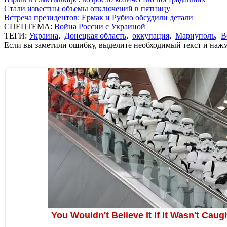
Стали известны объемы отключений в пятницу
Встреча президентов: Ермак и Рубио обсудили детали
СПЕЦТЕМА:
Война России с Украиной
ТЕГИ:
Украина
,
Донецкая область
,
оккупация
,
Мариуполь
,
В
Если вы заметили ошибку, выделите необходимый текст и нажми