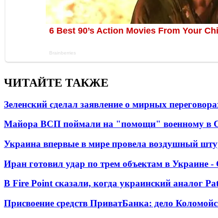
ЧИТАЙТЕ ТАКЖЕ
Зеленский сделал заявление о мирных переговора
Майора ВСП поймали на "помощи" военному в
Украина впервые в мире провела воздушный шту
Иран готовил удар по трем объектам в Украине 
В Fire Point сказали, когда украинский аналог Pa
Присвоение средств ПриватБанка: дело Коломойс