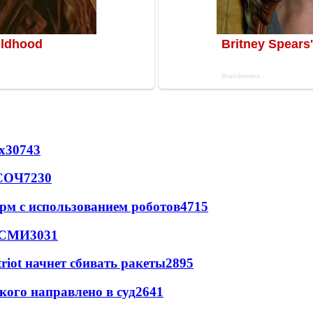
х
30743
 СОЧ
7230
рм с использованием роботов
4715
- СМИ
3031
triot начнет сбивать ракеты
2895
кого направлено в суд
2641