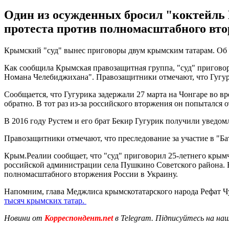
Один из осужденных бросил "коктейль
протеста против полномасштабного вто
Крымский "суд" вынес приговоры двум крымским татарам. Об 
Как сообщила Крымская правозащитная группа, "суд" приговори
Номана Челебиджихана". Правозащитники отмечают, что Гугур
Сообщается, что Гугурика задержали 27 марта на Чонгаре во в
обратно. В тот раз из-за российского вторжения он попытался о
В 2016 году Рустем и его брат Бекир Гугурик получили уведомл
Правозащитники отмечают, что преследование за участие в "
Крым.Реалии сообщает, что "суд" приговорил 25-летнего крым
российской администрации села Пушкино Советского района. В р
полномасштабного вторжения России в Украину.
Напомним, глава Меджлиса крымскотатарского народа Рефат 
тысяч крымских татар.
Новини от
Корреспондент.net
в Telegram. Підписуйтесь на на