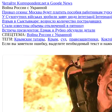
Читайте Korrespondent.net в Google News
Война России с Украиной
Провал сезона: Москва будет платить пособия работникам тур
У Сухопутних військах зробили заяву щодо інтеграції Інтернац
Взрыв в Сыктывкаре: возросло количество пострадавших
Стали известны объемы отключений в пятницу
Встреча президентов: Ермак и Рубио обсудили детали
СПЕЦТЕМА:
Война России с Украиной
ТЕГИ:
Крымские татары
,
Крым
,
суд
,
правозащитники
,
Кокте
Если вы заметили ошибку, выделите необходимый текст и нажми