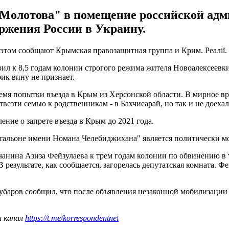
 Молотова" в помещение российской адм
ржения России в Украину.
этом сообщают Крымская правозащитная группа и Крим. Реалії.
л к 8,5 годам колонии строгого режима жителя Новоалексеевки 
ик вину не признает.
ремя попытки въезда в Крым из Херсонской области. В мирное вр
твезти семью к родственникам - в Бахчисарай, но так и не доехал
ение о запрете въезда в Крым до 2021 года.
Батальоне имени Номана Челебиджихана" является политически 
чанина Азиза Фейзулаева к трем годам колонии по обвинению в 
езультате, как сообщается, загорелась депутатская комната. Фей
Чубаров сообщил, что после объявления незаконной мобилизац
ш канал
https://t.me/korrespondentnet