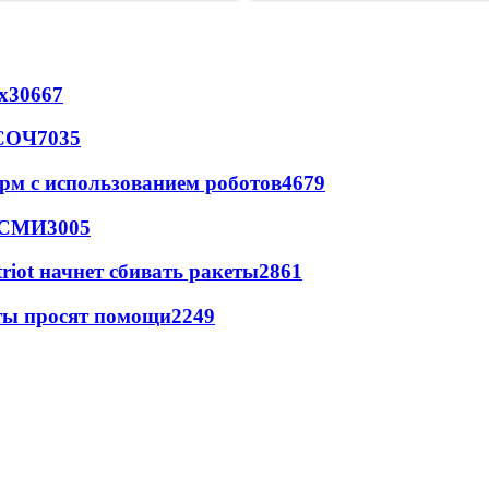
х
30667
 СОЧ
7035
рм с использованием роботов
4679
- СМИ
3005
triot начнет сбивать ракеты
2861
сты просят помощи
2249