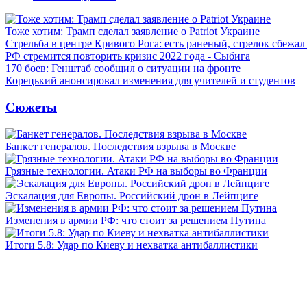
Тоже хотим: Трамп сделал заявление о Patriot Украине
Стрельба в центре Кривого Рога: есть раненый, стрелок сбежа
РФ стремится повторить кризис 2022 года - Сыбига
170 боев: Генштаб сообщил о ситуации на фронте
Корецький анонсировал изменения для учителей и студентов
Сюжеты
Банкет генералов. Последствия взрыва в Москве
Грязные технологии. Атаки РФ на выборы во Франции
Эскалация для Европы. Российский дрон в Лейпциге
Изменения в армии РФ: что стоит за решением Путина
Итоги 5.8: Удар по Киеву и нехватка антибаллистики