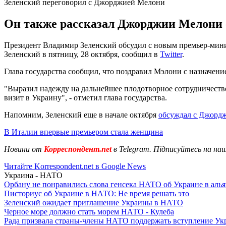
Зеленский переговорил с Джорджией Мелони
Он также рассказал Джорджии Мелони о
Президент Владимир Зеленский обсудил с новым премьер-мин
Зеленский в пятницу, 28 октября, сообщил в
Twitter
.
Глава государства сообщил, что поздравил Мэлони с назначен
"Выразил надежду на дальнейшее плодотворное сотрудничеств
визит в Украину", - отметил глава государства.
Напомним, Зеленский еще в начале октября
обсуждал с Джорд
В Италии впервые премьером стала женщина
Новини от
Корреспондент.net
в Telegram. Підписуйтесь на на
Читайте Korrespondent.net в Google News
Украина - НАТО
Орбану не понравились слова генсека НАТО об Украине в алья
Писториус об Украине в НАТО: Не время решать это
Зеленский ожидает приглашение Украины в НАТО
Черное море должно стать морем НАТО - Кулеба
Рада призвала страны-члены НАТО поддержать вступление Ук