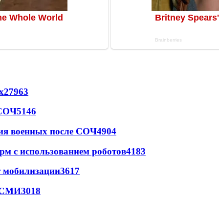
х
27963
 СОЧ
5146
ия военных после СОЧ
4904
рм с использованием роботов
4183
т мобилизации
3617
- СМИ
3018