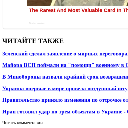
ЧИТАЙТЕ ТАКЖЕ
Зеленский сделал заявление о мирных переговора
Майора ВСП поймали на "помощи" военному в
В Минобороны назвали крайний срок возвращен
Украина впервые в мире провела воздушный шту
Правительство приняло изменения по отсрочке о
Иран готовил удар по трем объектам в Украине 
Читать комментарии