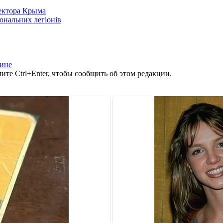
сектора Крыма
іональних легіонів
аине
те Ctrl+Enter, чтобы сообщить об этом редакции.