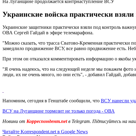
На Луганщине продолжается контрнаступление ВСУ
Украинские войска практически взяли 
Украинские защитники практически взяли под контроль важную
ОВА Сергей Гайдай в эфире телемарафона.
"Можно сказать, что трасса Сватово-Кременная практически п
замедлило продвижение ВСУ, все равно продвижение есть. Небо
При этом он отказался комментировать информацию о якобы у
"Я очень надеюсь, что на следующей неделе мы покажем фото и
люди, их не очень много, но они есть", - добавил Гайдай, доба
Напомним, сегодня в Генштабе сообщили, что
ВСУ нанесли уда
ВСУ на Луганщине тормозит не только погода - ОВА
Новини от
Корреспондент.net
в Telegram. Підписуйтесь на на
Читайте Korrespondent.net в Google News