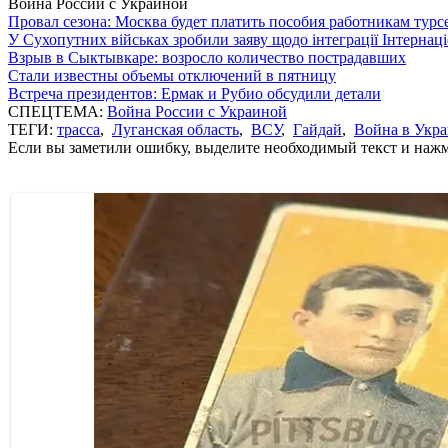
Война России с Украиной
Провал сезона: Москва будет платить пособия работникам тур
У Сухопутних військах зробили заяву щодо інтеграції Інтернац
Взрыв в Сыктывкаре: возросло количество пострадавших
Стали известны объемы отключений в пятницу
Встреча президентов: Ермак и Рубио обсудили детали
СПЕЦТЕМА:
Война России с Украиной
ТЕГИ:
трасса
,
Луганская область
,
ВСУ
,
Гайдай
,
Война в Укр
Если вы заметили ошибку, выделите необходимый текст и нажми