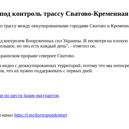
под контроль трассу Сватово-Кременная
 трассу между оккупированными городами Сватово и Кременная.
од контролем Вооруженных сил Украины. И несмотря на плохую 
льшое, но оно есть каждый день", - отметил он.
краинском прорыве севернее Сватово.
 видео с деоккупированных территорий, потому что мы непосред
вив, что их нужно поддерживать с первых дней.
р по шести базам оккупантов
.
ш канал
https://t.me/korrespondentnet