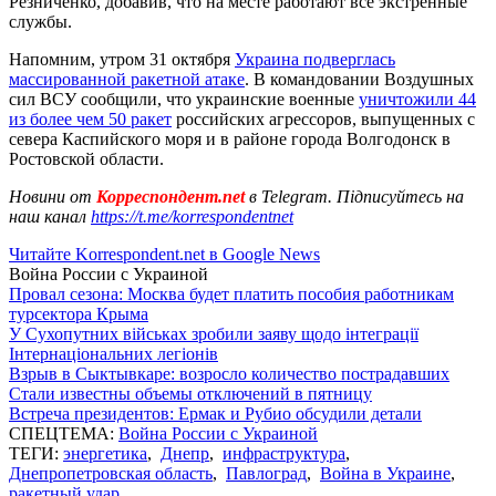
Резниченко, добавив, что на месте работают все экстренные
службы.
Напомним, утром 31 октября
Украина подверглась
массированной ракетной атаке
. В командовании Воздушных
сил ВСУ сообщили, что украинские военные
уничтожили 44
из более чем 50 ракет
российских агрессоров, выпущенных с
севера Каспийского моря и в районе города Волгодонск в
Ростовской области.
Новини от
Корреспондент.net
в Telegram. Підписуйтесь на
наш канал
https://t.me/korrespondentnet
Читайте Korrespondent.net в Google News
Война России с Украиной
Провал сезона: Москва будет платить пособия работникам
турсектора Крыма
У Сухопутних військах зробили заяву щодо інтеграції
Інтернаціональних легіонів
Взрыв в Сыктывкаре: возросло количество пострадавших
Стали известны объемы отключений в пятницу
Встреча президентов: Ермак и Рубио обсудили детали
СПЕЦТЕМА:
Война России с Украиной
ТЕГИ:
энергетика
,
Днепр
,
инфраструктура
,
Днепропетровская область
,
Павлоград
,
Война в Украине
,
ракетный удар