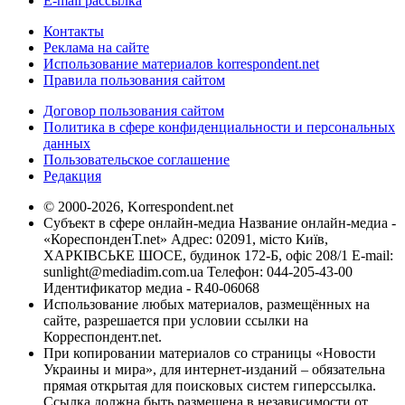
E-mail рассылка
Контакты
Реклама на сайте
Использование материалов korrespondent.net
Правила пользования сайтом
Договор пользования сайтом
Политика в сфере конфиденциальности и персональных
данных
Пользовательское соглашение
Редакция
© 2000-2026, Korrespondent.net
Субъект в сфере онлайн-медиа Название онлайн-медиа -
«КореспонденТ.net» Адрес: 02091, місто Київ,
ХАРКІВСЬКЕ ШОСЕ, будинок 172-Б, офіс 208/1 E-mail:
sunlight@mediadim.com.ua
Телефон: 044-205-43-00
Идентификатор медиа - R40-06068
Использование любых материалов, размещённых на
сайте, разрешается при условии ссылки на
Корреспондент.net.
При копировании материалов со страницы «Новости
Украины и мира», для интернет-изданий – обязательна
прямая открытая для поисковых систем гиперссылка.
Ссылка должна быть размещена в независимости от