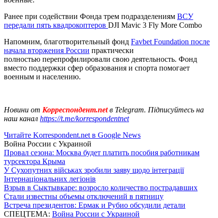
Ранее при содействии Фонда трем подразделениям
ВСУ
передали пять квадрокоптеров
DJI Mavic 3 Fly More Combo
Напомним, благотворительный фонд
Favbet Foundation после
начала вторжения России
практически
полностью перепрофилировали свою деятельность. Фонд
вместо поддержки сфер образования и спорта помогает
военным и населению.
Новини от
Корреспондент.net
в Telegram. Підписуйтесь на
наш канал
https://t.me/korrespondentnet
Читайте Korrespondent.net в Google News
Война России с Украиной
Провал сезона: Москва будет платить пособия работникам
турсектора Крыма
У Сухопутних військах зробили заяву щодо інтеграції
Інтернаціональних легіонів
Взрыв в Сыктывкаре: возросло количество пострадавших
Стали известны объемы отключений в пятницу
Встреча президентов: Ермак и Рубио обсудили детали
СПЕЦТЕМА:
Война России с Украиной