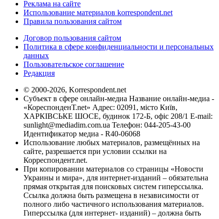
Реклама на сайте
Использование материалов korrespondent.net
Правила пользования сайтом
Договор пользования сайтом
Политика в сфере конфиденциальности и персональных
данных
Пользовательское соглашение
Редакция
© 2000-2026, Korrespondent.net
Субъект в сфере онлайн-медиа Название онлайн-медиа -
«КореспонденТ.net» Адрес: 02091, місто Київ,
ХАРКІВСЬКЕ ШОСЕ, будинок 172-Б, офіс 208/1 E-mail:
sunlight@mediadim.com.ua
Телефон: 044-205-43-00
Идентификатор медиа - R40-06068
Использование любых материалов, размещённых на
сайте, разрешается при условии ссылки на
Корреспондент.net.
При копировании материалов со страницы «Новости
Украины и мира», для интернет-изданий – обязательна
прямая открытая для поисковых систем гиперссылка.
Ссылка должна быть размещена в независимости от
полного либо частичного использования материалов.
Гиперссылка (для интернет- изданий) – должна быть