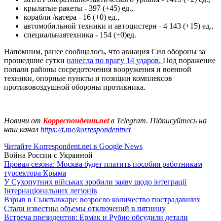
крылатые ракеты - 397 (+45) ед.,
корабли /катера - 16 (+0) ед.,
автомобильной техники и автоцистерн - 4 143 (+15) ед.,
специальнаятехника - 154 (+0)ед.
Напомним, ранее сообщалось, что авиация Сил обороны за
прошедшие сутки
нанесла по врагу 14 ударов.
Под поражение
попали районы сосредоточения вооружения и военной
техники, опорные пункты и позиции комплексов
противовоздушной обороны противника.
Новини от
Корреспондент.net
в Telegram. Підписуйтесь на
наш канал
https://t.me/korrespondentnet
Читайте Korrespondent.net в Google News
Война России с Украиной
Провал сезона: Москва будет платить пособия работникам
турсектора Крыма
У Сухопутних військах зробили заяву щодо інтеграції
Інтернаціональних легіонів
Взрыв в Сыктывкаре: возросло количество пострадавших
Стали известны объемы отключений в пятницу
Встреча президентов: Ермак и Рубио обсудили детали