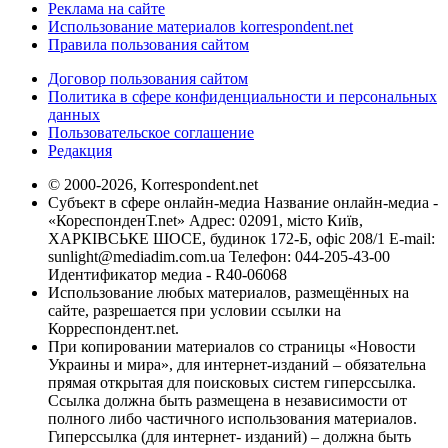
Реклама на сайте
Использование материалов korrespondent.net
Правила пользования сайтом
Договор пользования сайтом
Политика в сфере конфиденциальности и персональных
данных
Пользовательское соглашение
Редакция
© 2000-2026, Korrespondent.net
Субъект в сфере онлайн-медиа Название онлайн-медиа -
«КореспонденТ.net» Адрес: 02091, місто Київ,
ХАРКІВСЬКЕ ШОСЕ, будинок 172-Б, офіс 208/1 E-mail:
sunlight@mediadim.com.ua
Телефон: 044-205-43-00
Идентификатор медиа - R40-06068
Использование любых материалов, размещённых на
сайте, разрешается при условии ссылки на
Корреспондент.net.
При копировании материалов со страницы «Новости
Украины и мира», для интернет-изданий – обязательна
прямая открытая для поисковых систем гиперссылка.
Ссылка должна быть размещена в независимости от
полного либо частичного использования материалов.
Гиперссылка (для интернет- изданий) – должна быть