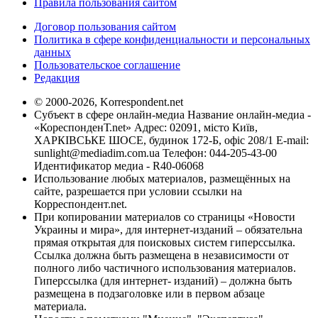
Правила пользования сайтом
Договор пользования сайтом
Политика в сфере конфиденциальности и персональных
данных
Пользовательское соглашение
Редакция
© 2000-2026, Korrespondent.net
Субъект в сфере онлайн-медиа Название онлайн-медиа -
«КореспонденТ.net» Адрес: 02091, місто Київ,
ХАРКІВСЬКЕ ШОСЕ, будинок 172-Б, офіс 208/1 E-mail:
sunlight@mediadim.com.ua
Телефон: 044-205-43-00
Идентификатор медиа - R40-06068
Использование любых материалов, размещённых на
сайте, разрешается при условии ссылки на
Корреспондент.net.
При копировании материалов со страницы «Новости
Украины и мира», для интернет-изданий – обязательна
прямая открытая для поисковых систем гиперссылка.
Ссылка должна быть размещена в независимости от
полного либо частичного использования материалов.
Гиперссылка (для интернет- изданий) – должна быть
размещена в подзаголовке или в первом абзаце
материала.