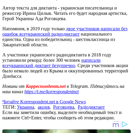
Автор текста для диктанта - украинская писательница и
режиссер Ирина Цилык. Читать его будет народная артистка,
Герой Украины Ада Роговцева.
Напомним, в 2019 году только
двое участников написали без
ошибок всеукраинский радиодиктант
национального
единства. Одна из победительниц - шестиклассница из
Закарпатской области.
А участники украинского радиодиктанта в 2018 году
установили рекорд: более 300 человек
написали
всеукраинский диктант безупречно
. Среди участников акции
было немало людей из Крыма и оккупированных территорий
Донбасса
Новини от
Корреспондент.net
в Telegram. Підписуйтесь на
наш канал
https://t.me/korrespondentnet
Читайте Korrespondent.net в Google News
ТЕГИ:
Украина
,
акция
,
Роговцева
,
Радіодиктант
Если вы заметили ошибку, выделите необходимый текст и
нажмите Ctrl+Enter, чтобы сообщить об этом редакции.