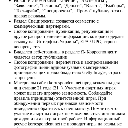
Новости с пометками "Мнение", "Экспертиза",
"Заявление", "Регионы", "Деньги", "Власть", "Выборы",
"Тест-драйв", "Спецпроекты", "Промо" публикуются на
правах рекламы.
Раздел Спецпроекты создается совместно с
коммерческими партнерами.
Любое копирование, публикация, републикация и
другое распространение информации, которое содержит
ссылку на "Интерфакс-Украина", EPA / UPG, строго
воспрещается.
Владелец веб-страницы в разделе Я- Корреспондент
является автор публикации.
Любое копирование, перепечатка и воспроизведение
фотографий и/или аудиовизуальных материалов,
принадлежащих правообладателю Getty Images, строго
запрещено.
Материалы сайта korrespondent.net предназначены для
лиц старше 21 года (21+). Участие в азартных играх
может вызвать игровую зависимость. Соблюдайте
правила (принципы) ответственной игры. При
обнаружении первых признаков зависимости
немедленно обратитесь к специалисту. Помните, что
участие в азартных играх не может являться источником
доходов или альтернативой работе. Информационный
ресурс korrespondent.net не проводит игры на реальные