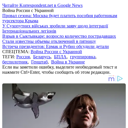
Читайте Korrespondent.net в Google News
Война России с Украиной
Провал сезона: Москва будет платить пособия работникам
турсектора Крыма
У Сухопутних військах зробили заяву щодо інтеграції
Інтернаціональних легіонів
Взрыв в Сыктывкаре: возросло количество пострадавших
Стали известны объемы отключений в пятницу
Встреча президентов: Ермак и Рубио обсудили детали
СПЕЦТЕМА:
Война России с Украиной
ТЕГИ:
Россия
,
Беларусь
,
БПЛА
,
группировка
,
беспилотник
,
Генштаб
,
Война в Украине
Если вы заметили ошибку, выделите необходимый текст и
нажмите Ctrl+Enter, чтобы сообщить об этом редакции.