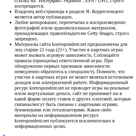
ссылку на "Интерфакс-Украина", EPA / UPG, строго
воспрещается.
Владелец веб-страницы в разделе Я- Корреспондент
является автор публикации.
Любое копирование, перепечатка и воспроизведение
фотографий и/или аудиовизуальных материалов,
принадлежащих правообладателю Getty Images, строго
запрещено.
Материалы сайта korrespondent.net предназначены для
лиц старше 21 года (21+). Участие в азартных играх
может вызвать игровую зависимость. Соблюдайте
правила (принципы) ответственной игры. При
обнаружении первых признаков зависимости
немедленно обратитесь к специалисту. Помните, что
участие в азартных играх не может являться источником
доходов или альтернативой работе. Информационный
ресурс korrespondent.net не проводит игры на реальные
и/или виртуальные деньги, сайт не принимает ни в
какой форме оплату ставок и других платежей, которые
связаны/могут быть связаны с азартными играми,
букмекерами или тотализаторами. Какие-либо
материалы на информационном ресурсе
korrespondent.net публикуются исключительно в
информационных целях.