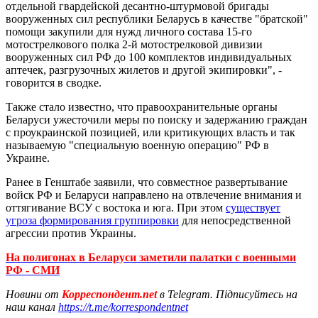
отдельной гвардейской десантно-штурмовой бригады
вооруженных сил республики Беларусь в качестве "братской"
помощи закупили для нужд личного состава 15-го
мотострелкового полка 2-й мотострелковой дивизии
вооруженных сил РФ до 100 комплектов индивидуальных
аптечек, разгрузочных жилетов и другой экипировки", -
говорится в сводке.
Также стало известно, что правоохранительные органы
Беларуси ужесточили меры по поиску и задержанию граждан
с проукраинской позицией, или критикующих власть и так
называемую "специальную военную операцию" РФ в
Украине.
Ранее в Генштабе заявили, что совместное развертывание
войск РФ и Беларуси направлено на отвлечение внимания и
оттягивание ВСУ с востока и юга. При этом
существует
угроза формирования группировки
для непосредственной
агрессии против Украины.
На полигонах в Беларуси заметили палатки с военными
РФ - СМИ
Новини от
Корреспондент.net
в Telegram. Підписуйтесь на
наш канал
https://t.me/korrespondentnet