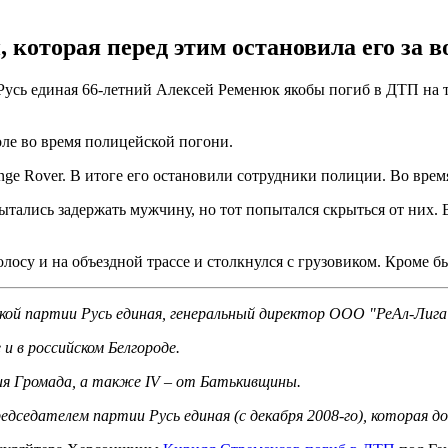
которая перед этим остановила его за в
Русь единая 66-летний Алексей Ременюк якобы погиб в ДТП на 
ле во время полицейской погони.
nge Rover. В итоге его остановили сотрудники полиции. Во вре
лись задержать мужчину, но тот попытался скрыться от них. В
осу и на объездной трассе и столкнулся с грузовиком. Кроме бы
ской партии Русь единая, генеральный директор ООО "РеАл-Лига
и в российском Белгороде.
ния Громада, а также IV – от Батькивщины.
едседателем партии Русь единая (с декабря 2008-го), которая д