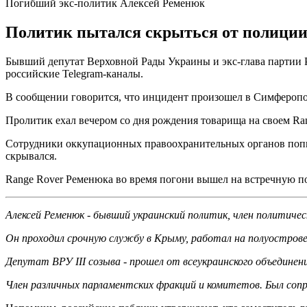
Погибший экс-политик Алексей Ременюк
Политик пытался скрыться от полиции, 
Бывший депутат Верховной Рады Украины и экс-глава партии 
российские Telegram-каналы.
В сообщении говорится, что инцидент произошел в Симферопо
Пролитик ехал вечером со дня рождения товарища на своем Ra
Сотрудники оккупационных правоохранительных органов попыта
скрывался.
Range Rover Ременюка во время погони вышел на встречную пол
Алексей Ременюк - бывший украинский политик, член политиче
Он проходил срочную службу в Крыму, работал на полуострове 
Депутат ВРУ III созыва - прошел от всеукраинского объедине
Член различных парламентских фракций и комитетов. Был сопр