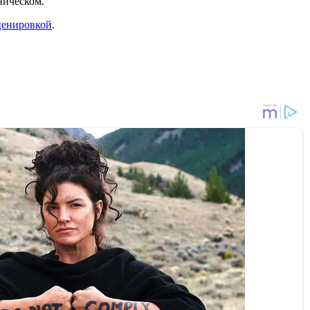
ническом.
ценировкой
.