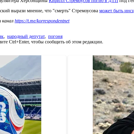
 гауляйтера Херсонщины
Кирилл Стремоусов погиб в ДТП
под Ге
ский вырази мнение, что "смерть" Стремоусова
может быть инс
ш канал
https://t.me/korrespondentnet
ик
,
народный депутат
,
погоня
те Ctrl+Enter, чтобы сообщить об этом редакции.