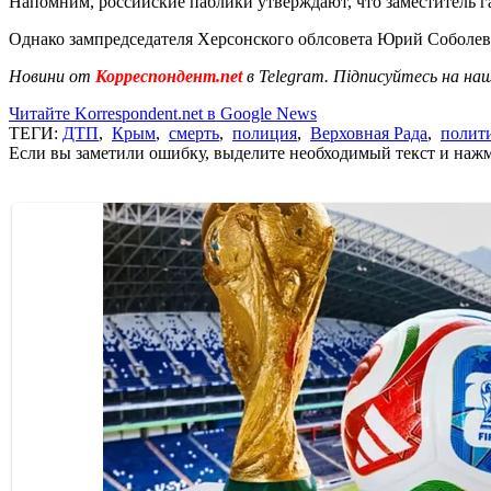
Напомним, российские паблики утверждают, что заместитель
Однако зампредседателя Херсонского облсовета Юрий Соболев
Новини от
Корреспондент.net
в Telegram. Підписуйтесь на на
Читайте Korrespondent.net в Google News
ТЕГИ:
ДТП
,
Крым
,
смерть
,
полиция
,
Верховная Рада
,
полит
Если вы заметили ошибку, выделите необходимый текст и нажми