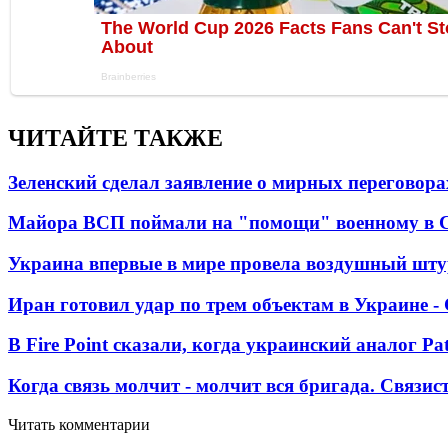
ЧИТАЙТЕ ТАКЖЕ
Зеленский сделал заявление о мирных переговора
Майора ВСП поймали на "помощи" военному в
Украина впервые в мире провела воздушный шту
Иран готовил удар по трем объектам в Украине 
В Fire Point сказали, когда украинский аналог Pa
Когда связь молчит - молчит вся бригада. Связи
Читать комментарии