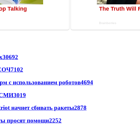
х
30692
 СОЧ
7102
рм с использованием роботов
4694
- СМИ
3019
triot начнет сбивать ракеты
2878
сты просят помощи
2252