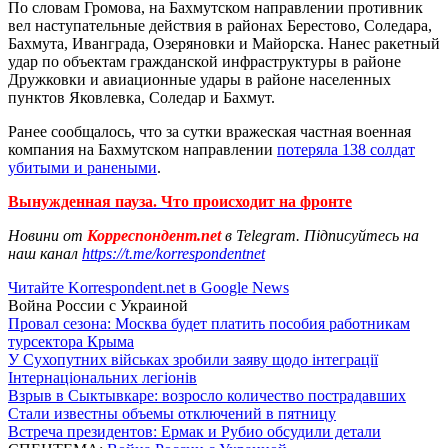
По словам Громова, на Бахмутском направлении противник
вел наступательные действия в районах Берестово, Соледара,
Бахмута, Иванграда, Озеряновки и Майорска. Нанес ракетный
удар по объектам гражданской инфраструктуры в районе
Дружковки и авиационные удары в районе населенных
пунктов Яковлевка, Соледар и Бахмут.
Ранее сообщалось, что за сутки вражеская частная военная
компания на Бахмутском направлении
потеряла 138 солдат
убитыми и ранеными
.
Вынужденная пауза. Что происходит на фронте
Новини от
Корреспондент.net
в Telegram. Підписуйтесь на
наш канал
https://t.me/korrespondentnet
Читайте Korrespondent.net в Google News
Война России с Украиной
Провал сезона: Москва будет платить пособия работникам
турсектора Крыма
У Сухопутних військах зробили заяву щодо інтеграції
Інтернаціональних легіонів
Взрыв в Сыктывкаре: возросло количество пострадавших
Стали известны объемы отключений в пятницу
Встреча президентов: Ермак и Рубио обсудили детали