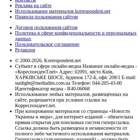
Реклама на сайте
Использование материалов korrespondent.net
Правила пользования сайтом
Договор пользования сайтом
Политика в сфере конфиденциальности и персональных
данных
Пользовательское соглашение
Редакция
© 2000-2026, Korrespondent.net
Субъект в сфере онлайн-медиа Название онлайн-медиа -
«КореспонденТ.net» Адрес: 02091, місто Київ,
ХАРКІВСЬКЕ ШОСЕ, будинок 172-Б, офіс 208/1 E-mail:
sunlight@mediadim.com.ua
Телефон: 044-205-43-00
Идентификатор медиа - R40-06068
Использование любых материалов, размещённых на
сайте, разрешается при условии ссылки на
Корреспондент.net.
При копировании материалов со страницы «Новости
Украины и мира», для интернет-изданий – обязательна
прямая открытая для поисковых систем гиперссылка.
Ссылка должна быть размещена в независимости от
полного либо частичного использования материалов.
Гиперссылка (для интернет- изданий) – должна быть