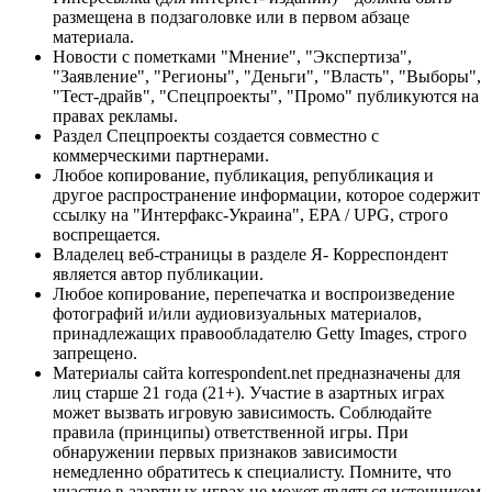
размещена в подзаголовке или в первом абзаце
материала.
Новости с пометками "Мнение", "Экспертиза",
"Заявление", "Регионы", "Деньги", "Власть", "Выборы",
"Тест-драйв", "Спецпроекты", "Промо" публикуются на
правах рекламы.
Раздел Спецпроекты создается совместно с
коммерческими партнерами.
Любое копирование, публикация, републикация и
другое распространение информации, которое содержит
ссылку на "Интерфакс-Украина", EPA / UPG, строго
воспрещается.
Владелец веб-страницы в разделе Я- Корреспондент
является автор публикации.
Любое копирование, перепечатка и воспроизведение
фотографий и/или аудиовизуальных материалов,
принадлежащих правообладателю Getty Images, строго
запрещено.
Материалы сайта korrespondent.net предназначены для
лиц старше 21 года (21+). Участие в азартных играх
может вызвать игровую зависимость. Соблюдайте
правила (принципы) ответственной игры. При
обнаружении первых признаков зависимости
немедленно обратитесь к специалисту. Помните, что
участие в азартных играх не может являться источником