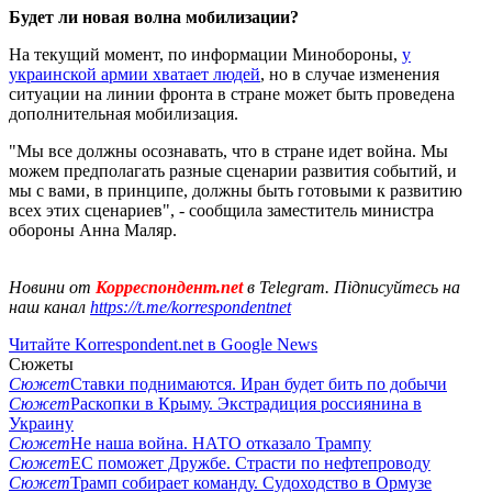
Будет ли новая волна мобилизации?
На текущий момент, по информации Минобороны,
у
украинской армии хватает людей
, но в случае изменения
ситуации на линии фронта в стране может быть проведена
дополнительная мобилизация.
"Мы все должны осознавать, что в стране идет война. Мы
можем предполагать разные сценарии развития событий, и
мы с вами, в принципе, должны быть готовыми к развитию
всех этих сценариев", - сообщила заместитель министра
обороны Анна Маляр.
Новини от
Корреспондент.net
в Telegram. Підписуйтесь на
наш канал
https://t.me/korrespondentnet
Читайте Korrespondent.net в Google News
Сюжеты
Сюжет
Ставки поднимаются. Иран будет бить по добычи
Сюжет
Раскопки в Крыму. Экстрадиция россиянина в
Украину
Сюжет
Не наша война. НАТО отказало Трампу
Сюжет
ЕС поможет Дружбе. Страсти по нефтепроводу
Сюжет
Трамп собирает команду. Судоходство в Ормузе