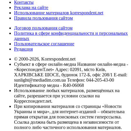
Контакты
Реклама на сайте
Использование материалов korrespondent.net
Правила пользования сайтом
Договор пользования сайтом
Политика в сфере конфиденциальности и персональных
данных
Пользовательское соглашение
Редакция
© 2000-2026, Korrespondent.net
Субъект в сфере онлайн-медиа Название онлайн-медиа -
«КореспонденТ.net» Адрес: 02091, місто Київ,
ХАРКІВСЬКЕ ШОСЕ, будинок 172-Б, офіс 208/1 E-mail:
sunlight@mediadim.com.ua
Телефон: 044-205-43-00
Идентификатор медиа - R40-06068
Использование любых материалов, размещённых на
сайте, разрешается при условии ссылки на
Корреспондент.net.
При копировании материалов со страницы «Новости
Украины и мира», для интернет-изданий – обязательна
прямая открытая для поисковых систем гиперссылка.
Ссылка должна быть размещена в независимости от
полного либо частичного использования материалов.