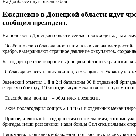
На Донбассе идут тяжелые бои
Ежедневно в Донецкой области идут чр
сообщил президент.
На поле боя в Донецкой области сейчас происходит ад, там еж
"Особенно слова благодарности тем, кто выдерживает российс
храбро, выдерживают страшное давление оккупантов, сохраняю
Благодаря крепкой обороне в Донецкой области украинские во
"Я благодарю всех наших воинов, кто защищает Украину в этих
Зеленский отметил 1-й и 2-й батальоны 36-й отдельной брига
егерскую бригаду, 110-ю отдельную механизированную мотопех
"Спасибо вам, воины", – обратился президент.
Также поблагодарил бойцов 28-й и 63-й отдельных механизиро
"Присоединяюсь к благодарностям и пожеланиям, которые уже
бригады, наши разведчики, наши бойцы Сил специальных опера
Напомним, площадь освобожденной от российских оккупантов