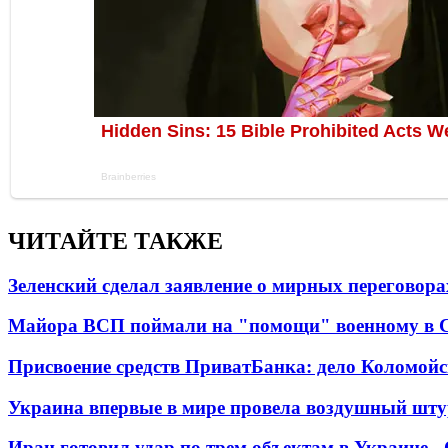
ЧИТАЙТЕ ТАКЖЕ
Зеленский сделал заявление о мирных переговора
Майора ВСП поймали на "помощи" военному в
Присвоение средств ПриватБанка: дело Коломойс
Украина впервые в мире провела воздушный шту
Иран готовил удар по трем объектам в Украине 