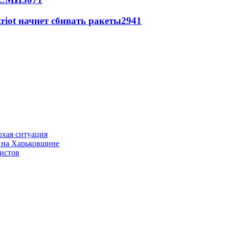
triot начнет сбивать ракеты
2941
охая ситуация
 на Харьковщине
истов