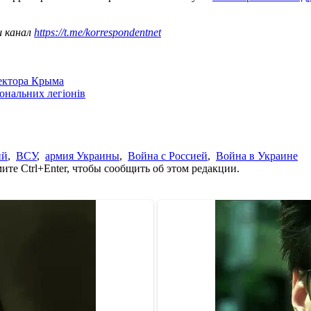
ш канал
https://t.me/korrespondentnet
сектора Крыма
іональних легіонів
ий
,
ВСУ
,
армия Украины
,
Война с Россией
,
Война в Украине
те Ctrl+Enter, чтобы сообщить об этом редакции.