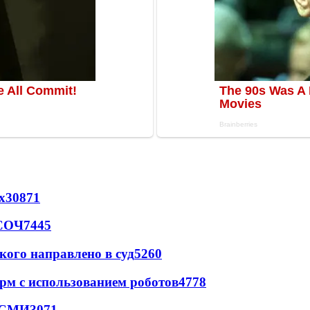
х
30871
 СОЧ
7445
кого направлено в суд
5260
рм с использованием роботов
4778
- СМИ
3071