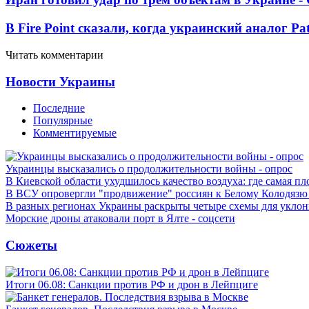
В Fire Point сказали, когда украинский аналог Pa
Читать комментарии
Новости Украины
Последние
Популярные
Комментируемые
Украинцы высказались о продолжительности войны - опрос
В Киевской области ухудшилось качество воздуха: где самая пл
В ВСУ опровергли "продвижение" россиян к Белому Колодязю
В разных регионах Украины раскрыты четыре схемы для уклон
Морские дроны атаковали порт в Ялте - соцсети
Сюжеты
Итоги 06.08: Санкции против РФ и дрон в Лейпциге