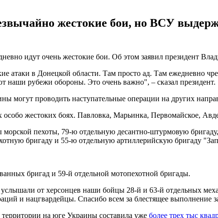
езвычайно жестокие бои, но ВСУ выдер
едневно идут очень жестокие бои. Об этом заявил президент Вл
кие атаки в Донецкой области. Там просто ад. Там ежедневно ч
т наши рубежи обороны. Это очень важно", – сказал президент.
ины могут проводить наступательные операции на других направ
 особо жестоких боях. Павловка, Марьинка, Первомайское, Авдее
ды морской пехоты, 79-ю отдельную десантно-штурмовую бригад
отную бригаду и 55-ю отдельную артиллерийскую бригаду "Запо
ванных бригад и 59-й отдельной мотопехотной бригады.
 услышали от херсонцев наши бойцы 28-й и 63-й отдельных мех
ций и нацгвардейцы. Спасибо всем за блестящее выполнение за
 территории на юге Украины составила уже
более трех тыс квад