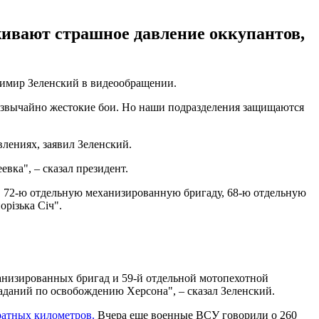
живают страшное давление оккупантов,
адимир Зеленский в видеообращении.
резвычайно жестокие бои. Но наши подразделения защищаются
лениях, заявил Зеленский.
вка", – сказал президент.
у, 72-ю отдельную механизированную бригаду, 68-ю отдельную
різька Січ".
анизированных бригад и 59-й отдельной мотопехотной
даний по освобождению Херсона", – сказал Зеленский.
ратных километров.
Вчера еще военные ВСУ говорили о 260