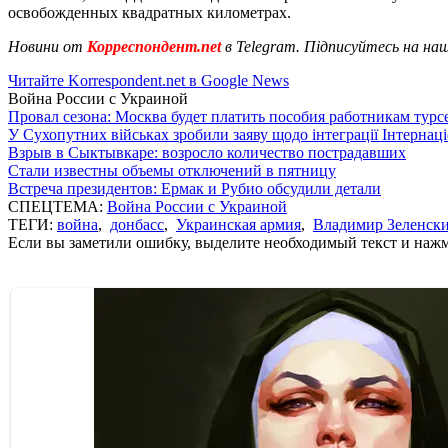
освобожденных квадратных километрах.
Новини от
Корреспондент.net
в Telegram. Підписуйтесь на на
Читайте Korrespondent.net в Google News
Война России с Украиной
Провал сезона: Москва будет платить пособия работникам тур
У Сухопутних військах зробили заяву щодо інтеграції Інтернац
Взрыв в Сыктывкаре: возросло количество пострадавших
Стали известны объемы отключений в пятницу
Встреча президентов: Ермак и Рубио обсудили детали
СПЕЦТЕМА:
Война России с Украиной
ТЕГИ:
война
,
донбасс
,
Украинская армия
,
Владимир Зеленск
Если вы заметили ошибку, выделите необходимый текст и нажми