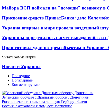
Майора ВСП поймали на "помощи" военному в
Присвоение средств ПриватБанка: дело Коломойс
Украина впервые в мире провела воздушный шту
Украинцы определились насчет вывода войск из 
Иран готовил удар по трем объектам в Украине 
Читать комментарии
Новости Украины
Последние
Популярные
Комментируемые
Зеленский обсудил с Драпатым оборону Донетчины
Россия начала использовать новую Герберу - Флеш
Россияне атаковали Изюм, есть погибшие