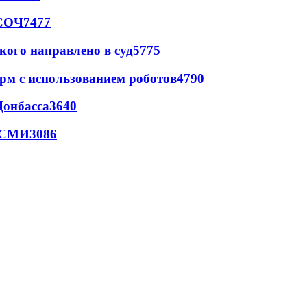
 СОЧ
7477
кого направлено в суд
5775
рм с использованием роботов
4790
Донбасса
3640
- СМИ
3086