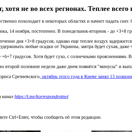
 хотя не во всех регионах. Теплее всего н
ственно похолодает в некоторых областях и начнет падать снег.
, 14 ноября, постепенно. В понедельник-вторник - до +3+8 градус
ечение дня +3+8 градусов, однако еще теплее воздух задержится
удерживать любые осадки от Украины, завтра будет сухая, даже ч
 +6+7 градусов. Хотя будет сухо, с солнечными прояснениями. В
 во второй половине недели даже днем ​​появятся "минусы" и вып
риса Срезневского,
октябрь этого года в Киеве занял 13 позици
ш канал
https://t.me/korrespondentnet
и
те Ctrl+Enter, чтобы сообщить об этом редакции.