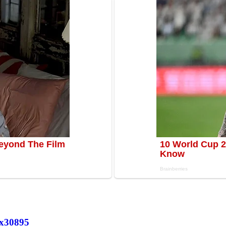
х
30895