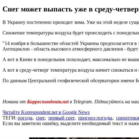
Снег может выпасть уже в среду-четверг,
В Украину постепенно приходит зима. Уже на этой неделе суще
Снижение температуры воздуха будет происходить с понедельника
"14 ноября в большинстве областей Украины предполагается в т
Антициклон - область высокого атмосферного давления - будет 
А вот в Киеве в понедельник похолодает, максимально не выше
А вот в среду-четверг температура воздуха начнет снижаться и
По данным Центральной геофизической обсерватории имени Бо
Новини от
Корреспондент.net
в Telegram. Підписуйтесь на на
Читайте Korrespondent.net в Google News
ТЕГИ:
погода
,
снег
,
первый снег
,
прогноз погоды
,
синоптик
Если вы заметили ошибку, выделите необходимый текст и нажми