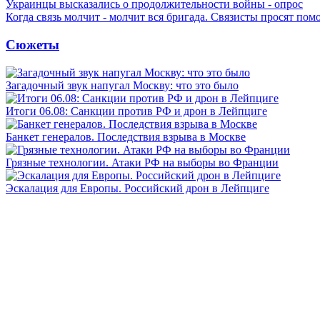
Украинцы высказались о продолжительности войны - опрос
Когда связь молчит - молчит вся бригада. Связисты просят по
Сюжеты
Загадочный звук напугал Москву: что это было
Итоги 06.08: Санкции против РФ и дрон в Лейпциге
Банкет генералов. Последствия взрыва в Москве
Грязные технологии. Атаки РФ на выборы во Франции
Эскалация для Европы. Российский дрон в Лейпциге