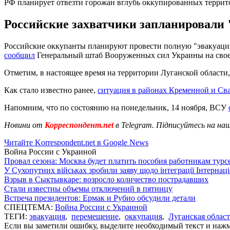
РФ планирует отвезти горожан вглубь оккупированных терри
Российские захватчики запланировали 
Российские оккупанты планируют провести полную "эвакуацию
сообщил
Генеральный штаб Вооруженных сил Украины на своей
Отметим, в настоящее время на территории Луганской области,
Как стало известно ранее,
ситуация в районах Кременной и Св
Напомним, что по состоянию на понедельник, 14 ноября, ВСУ
Новини от
Корреспондент.net
в Telegram. Підписуйтесь на на
Читайте Korrespondent.net в Google News
Война России с Украиной
Провал сезона: Москва будет платить пособия работникам тур
У Сухопутних військах зробили заяву щодо інтеграції Інтернац
Взрыв в Сыктывкаре: возросло количество пострадавших
Стали известны объемы отключений в пятницу
Встреча президентов: Ермак и Рубио обсудили детали
СПЕЦТЕМА:
Война России с Украиной
ТЕГИ:
эвакуация
,
перемещение
,
оккупация
,
Луганская област
Если вы заметили ошибку, выделите необходимый текст и нажми