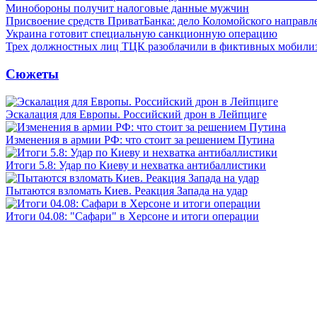
Минобороны получит налоговые данные мужчин
Присвоение средств ПриватБанка: дело Коломойского направле
Украина готовит специальную санкционную операцию
Трех должностных лиц ТЦК разоблачили в фиктивных мобили
Сюжеты
Эскалация для Европы. Российский дрон в Лейпциге
Изменения в армии РФ: что стоит за решением Путина
Итоги 5.8: Удар по Киеву и нехватка антибаллистики
Пытаются взломать Киев. Реакция Запада на удар
Итоги 04.08: "Сафари" в Херсоне и итоги операции