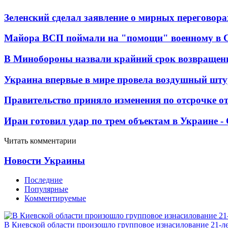
Зеленский сделал заявление о мирных переговора
Майора ВСП поймали на "помощи" военному в
В Минобороны назвали крайний срок возвращен
Украина впервые в мире провела воздушный шту
Правительство приняло изменения по отсрочке о
Иран готовил удар по трем объектам в Украине 
Читать комментарии
Новости Украины
Последние
Популярные
Комментируемые
В Киевской области произошло групповое изнасилование 21-л