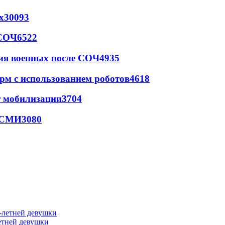
х
30093
 СОЧ
6522
ия военных после СОЧ
4935
рм с использованием роботов
4618
т мобилизации
3704
- СМИ
3080
етней девушки