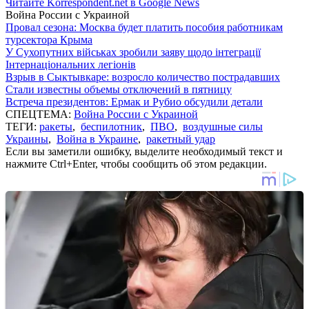
Читайте Korrespondent.net в Google News
Война России с Украиной
Провал сезона: Москва будет платить пособия работникам
турсектора Крыма
У Сухопутних військах зробили заяву щодо інтеграції
Інтернаціональних легіонів
Взрыв в Сыктывкаре: возросло количество пострадавших
Стали известны объемы отключений в пятницу
Встреча президентов: Ермак и Рубио обсудили детали
СПЕЦТЕМА:
Война России с Украиной
ТЕГИ:
ракеты
,
беспилотник
,
ПВО
,
воздушные силы
Украины
,
Война в Украине
,
ракетный удар
Если вы заметили ошибку, выделите необходимый текст и
нажмите Ctrl+Enter, чтобы сообщить об этом редакции.