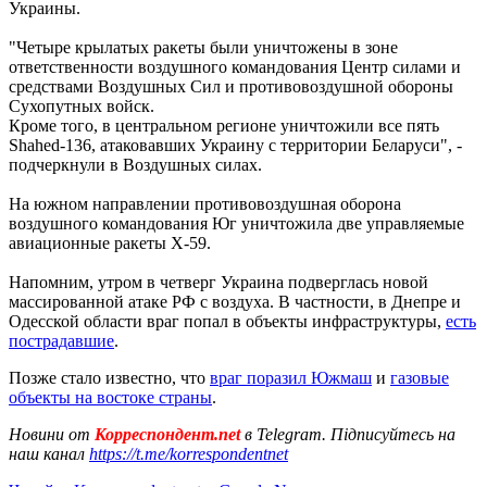
Украины.
"Четыре крылатых ракеты были уничтожены в зоне
ответственности воздушного командования Центр силами и
средствами Воздушных Сил и противовоздушной обороны
Сухопутных войск.
Кроме того, в центральном регионе уничтожили все пять
Shahed-136, атаковавших Украину с территории Беларуси", -
подчеркнули в Воздушных силах.
На южном направлении противовоздушная оборона
воздушного командования Юг уничтожила две управляемые
авиационные ракеты Х-59.
Напомним, утром в четверг Украина подверглась новой
массированной атаке РФ с воздуха. В частности, в Днепре и
Одесской области враг попал в объекты инфраструктуры,
есть
пострадавшие
.
Позже стало известно, что
враг поразил Южмаш
и
газовые
объекты на востоке страны
.
Новини от
Корреспондент.net
в Telegram. Підписуйтесь на
наш канал
https://t.me/korrespondentnet