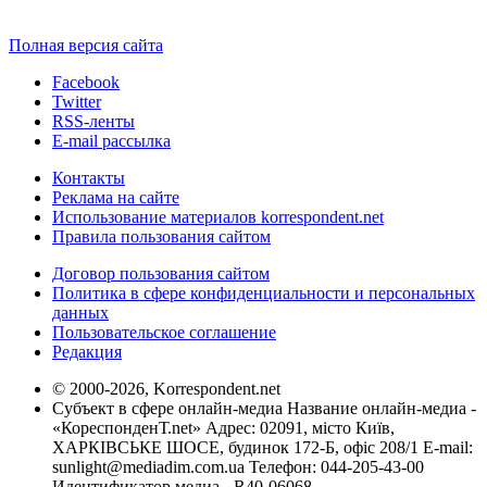
Полная версия сайта
Facebook
Twitter
RSS-ленты
E-mail рассылка
Контакты
Реклама на сайте
Использование материалов korrespondent.net
Правила пользования сайтом
Договор пользования сайтом
Политика в сфере конфиденциальности и персональных
данных
Пользовательское соглашение
Редакция
© 2000-2026, Korrespondent.net
Субъект в сфере онлайн-медиа Название онлайн-медиа -
«КореспонденТ.net» Адрес: 02091, місто Київ,
ХАРКІВСЬКЕ ШОСЕ, будинок 172-Б, офіс 208/1 E-mail:
sunlight@mediadim.com.ua
Телефон: 044-205-43-00
Идентификатор медиа - R40-06068