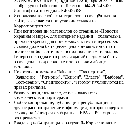
ХАРКІВСЬКЕ ШОСЕ, будинок 172-Б, офіс 208/1 E-mail:
sunlight@mediadim.com.ua
Телефон: 044-205-43-00
Идентификатор медиа - R40-06068
Использование любых материалов, размещённых на
сайте, разрешается при условии ссылки на
Корреспондент.net.
При копировании материалов со страницы «Новости
Украины и мира», для интернет-изданий – обязательна
прямая открытая для поисковых систем гиперссылка.
Ссылка должна быть размещена в независимости от
полного либо частичного использования материалов.
Гиперссылка (для интернет- изданий) – должна быть
размещена в подзаголовке или в первом абзаце
материала.
Новости с пометками "Мнение", "Экспертиза",
"Заявление", "Регионы", "Деньги", "Власть", "Выборы",
"Тест-драйв", "Спецпроекты", "Промо" публикуются на
правах рекламы.
Раздел Спецпроекты создается совместно с
коммерческими партнерами.
Любое копирование, публикация, републикация и
другое распространение информации, которое содержит
ссылку на "Интерфакс-Украина", EPA / UPG, строго
воспрещается.
Владелец веб-страницы в разделе Я- Корреспондент