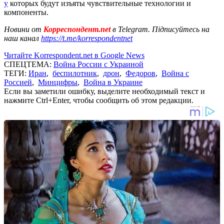
у
которых будут изъяты чувствительные технологии и
компоненты.
Новини от
Корреспондент.net
в Telegram. Підписуйтесь на
наш канал
https://t.me/korrespondentnet
Читайте Korrespondent.net в Google News
СПЕЦТЕМА:
Война России с Украиной
ТЕГИ:
Иран
,
беспилотник
,
дрон
,
Федоров
,
Война с
Россией
,
Минцифры
,
Война в Украине
Если вы заметили ошибку, выделите необходимый текст и
нажмите Ctrl+Enter, чтобы сообщить об этом редакции.