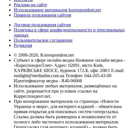
Реклама на сайте
Использование материалов korrespondent.net
Правила пользования сайтом
Договор пользования сайтом
Политика в сфере конфиденциальности и персональных
данных
Пользовательское соглашение
Редакция
© 2000-2026, Korrespondent.net
Субъект в сфере онлайн-медиа Название онлайн-медиа -
«КореспонденТ.net» Адрес: 02091, місто Київ,
ХАРКІВСЬКЕ ШОСЕ, будинок 172-Б, офіс 208/1 E-mail:
sunlight@mediadim.com.ua
Телефон: 044-205-43-00
Идентификатор медиа - R40-06068
Использование любых материалов, размещённых на
сайте, разрешается при условии ссылки на
Корреспондент.net.
При копировании материалов со страницы «Новости
Украины и мира», для интернет-изданий – обязательна
прямая открытая для поисковых систем гиперссылка.
Ссылка должна быть размещена в независимости от
полного либо частичного использования материалов.
Гиперссылка (для интернет- изданий) – должна быть