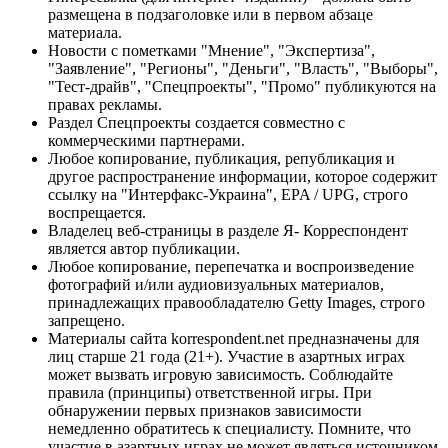
размещена в подзаголовке или в первом абзаце
материала.
Новости с пометками "Мнение", "Экспертиза",
"Заявление", "Регионы", "Деньги", "Власть", "Выборы",
"Тест-драйв", "Спецпроекты", "Промо" публикуются на
правах рекламы.
Раздел Спецпроекты создается совместно с
коммерческими партнерами.
Любое копирование, публикация, републикация и
другое распространение информации, которое содержит
ссылку на "Интерфакс-Украина", EPA / UPG, строго
воспрещается.
Владелец веб-страницы в разделе Я- Корреспондент
является автор публикации.
Любое копирование, перепечатка и воспроизведение
фотографий и/или аудиовизуальных материалов,
принадлежащих правообладателю Getty Images, строго
запрещено.
Материалы сайта korrespondent.net предназначены для
лиц старше 21 года (21+). Участие в азартных играх
может вызвать игровую зависимость. Соблюдайте
правила (принципы) ответственной игры. При
обнаружении первых признаков зависимости
немедленно обратитесь к специалисту. Помните, что
участие в азартных играх не может являться источником