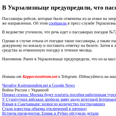
В Укрзализныце предупредили, что пасс
Пассажиры рейсов, которые были отменены из-за атаки на энер
же направлении. Об этом
сообщили
в пресс-службе Укрзализн
В ведомстве уточнили, что речь идет о пассажирах поездов №7
Однако в случае отказа от поездки такие пассажиры, а также п
дежурному по вокзалу и поставить отметку на билете. Затем в
средства за отмененную поездку в течение месяца.
Напомним. Ранее в Укрзализныце предупредили, что из-за ма
Новини от
Корреспондент.net
в Telegram. Підписуйтесь на на
Читайте Korrespondent.net в Google News
Война России с Украиной
Провал сезона: Москва будет платить пособия работникам тур
У Сухопутних військах зробили заяву щодо інтеграції Інтернац
Взрыв в Сыктывкаре: возросло количество пострадавших
Стали известны объемы отключений в пятницу
Встреча президентов: Ермак и Рубио обсудили детали