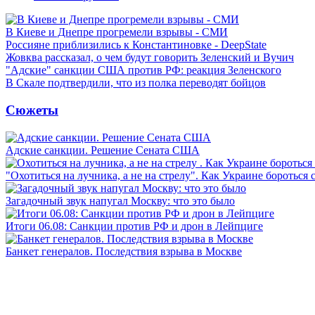
В Киеве и Днепре прогремели взрывы - СМИ
Россияне приблизились к Константиновке - DeepState
Жовква рассказал, о чем будут говорить Зеленский и Вучич
"Адские" санкции США против РФ: реакция Зеленского
В Скале подтвердили, что из полка переводят бойцов
Сюжеты
Адские санкции. Решение Сената США
"Охотиться на лучника, а не на стрелу". Как Украине бороться 
Загадочный звук напугал Москву: что это было
Итоги 06.08: Санкции против РФ и дрон в Лейпциге
Банкет генералов. Последствия взрыва в Москве