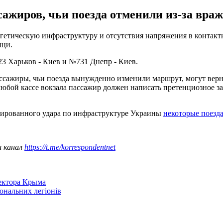
ажиров, чьи поезда отменили из-за враже
гетическую инфраструктуру и отсутствия напряжения в контактн
ыци.
23 Харьков - Киев и №731 Днепр - Киев.
ассажиры, чьи поезда вынужденно изменили маршрут, могут верну
 любой кассе вокзала пассажир должен написать претенциозное з
ссированного удара по инфраструктуре Украины
некоторые поезда
ш канал
https://t.me/korrespondentnet
сектора Крыма
іональних легіонів