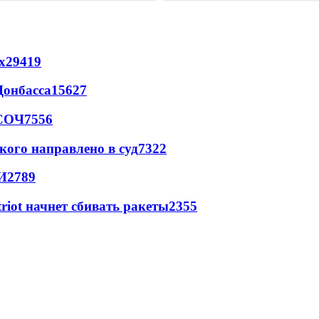
х
29419
Донбасса
15627
 СОЧ
7556
кого направлено в суд
7322
И
2789
triot начнет сбивать ракеты
2355