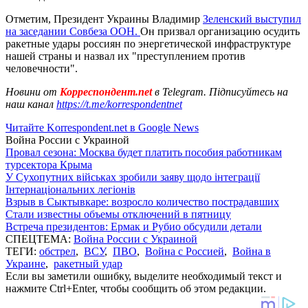
Отметим, Президент Украины Владимир
Зеленский выступил
на заседании Совбеза ООН.
Он призвал организацию осудить
ракетные удары россиян по энергетической инфраструктуре
нашей страны и назвал их "преступлением против
человечности".
Новини от
Корреспондент.net
в Telegram. Підписуйтесь на
наш канал
https://t.me/korrespondentnet
Читайте Korrespondent.net в Google News
Война России с Украиной
Провал сезона: Москва будет платить пособия работникам
турсектора Крыма
У Сухопутних військах зробили заяву щодо інтеграції
Інтернаціональних легіонів
Взрыв в Сыктывкаре: возросло количество пострадавших
Стали известны объемы отключений в пятницу
Встреча президентов: Ермак и Рубио обсудили детали
СПЕЦТЕМА:
Война России с Украиной
ТЕГИ:
обстрел
,
ВСУ
,
ПВО
,
Война с Россией
,
Война в
Украине
,
ракетный удар
Если вы заметили ошибку, выделите необходимый текст и
нажмите Ctrl+Enter, чтобы сообщить об этом редакции.