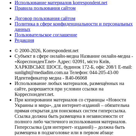
Использование материалов korrespondent.net
Правила пользования сайтом
Договор пользования сайтом
Политика в сфере конфиденциальности и персональных
данных
Пользовательское соглашение
Редакция
© 2000-2026, Korrespondent.net
Субъект в сфере онлайн-медиа Название онлайн-медиа -
«КореспонденТ.net» Адрес: 02091, місто Київ,
ХАРКІВСЬКЕ ШОСЕ, будинок 172-Б, офіс 208/1 E-mail:
sunlight@mediadim.com.ua
Телефон: 044-205-43-00
Идентификатор медиа - R40-06068
Использование любых материалов, размещённых на
сайте, разрешается при условии ссылки на
Корреспондент.net.
При копировании материалов со страницы «Новости
Украины и мира», для интернет-изданий – обязательна
прямая открытая для поисковых систем гиперссылка.
Ссылка должна быть размещена в независимости от
полного либо частичного использования материалов.
Гиперссылка (для интернет- изданий) – должна быть
размещена в подзаголовке или в первом абзаце