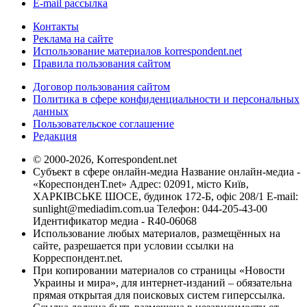
E-mail рассылка
Контакты
Реклама на сайте
Использование материалов korrespondent.net
Правила пользования сайтом
Договор пользования сайтом
Политика в сфере конфиденциальности и персональных
данных
Пользовательское соглашение
Редакция
© 2000-2026, Korrespondent.net
Субъект в сфере онлайн-медиа Название онлайн-медиа -
«КореспонденТ.net» Адрес: 02091, місто Київ,
ХАРКІВСЬКЕ ШОСЕ, будинок 172-Б, офіс 208/1 E-mail:
sunlight@mediadim.com.ua
Телефон: 044-205-43-00
Идентификатор медиа - R40-06068
Использование любых материалов, размещённых на
сайте, разрешается при условии ссылки на
Корреспондент.net.
При копировании материалов со страницы «Новости
Украины и мира», для интернет-изданий – обязательна
прямая открытая для поисковых систем гиперссылка.