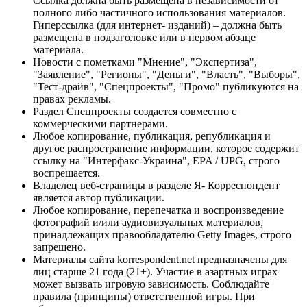
Ссылка должна быть размещена в независимости от
полного либо частичного использования материалов.
Гиперссылка (для интернет- изданий) – должна быть
размещена в подзаголовке или в первом абзаце
материала.
Новости с пометками "Мнение", "Экспертиза",
"Заявление", "Регионы", "Деньги", "Власть", "Выборы",
"Тест-драйв", "Спецпроекты", "Промо" публикуются на
правах рекламы.
Раздел Спецпроекты создается совместно с
коммерческими партнерами.
Любое копирование, публикация, републикация и
другое распространение информации, которое содержит
ссылку на "Интерфакс-Украина", EPA / UPG, строго
воспрещается.
Владелец веб-страницы в разделе Я- Корреспондент
является автор публикации.
Любое копирование, перепечатка и воспроизведение
фотографий и/или аудиовизуальных материалов,
принадлежащих правообладателю Getty Images, строго
запрещено.
Материалы сайта korrespondent.net предназначены для
лиц старше 21 года (21+). Участие в азартных играх
может вызвать игровую зависимость. Соблюдайте
правила (принципы) ответственной игры. При