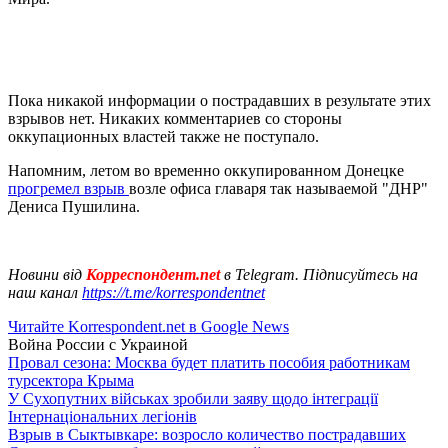
Пока никакой информации о пострадавших в результате этих
взрывов нет. Никаких комментариев со стороны
оккупационных властей также не поступало.
Напомним, летом во временно оккупированном Донецке
прогремел взрыв
возле офиса главаря так называемой "ДНР"
Дениса Пушилина.
Новини від
Корреспондент.net
в Telegram. Підписуйтесь на
наш канал
https://t.me/korrespondentnet
Читайте Korrespondent.net в Google News
Война России с Украиной
Провал сезона: Москва будет платить пособия работникам
турсектора Крыма
У Сухопутних військах зробили заяву щодо інтеграції
Інтернаціональних легіонів
Взрыв в Сыктывкаре: возросло количество пострадавших