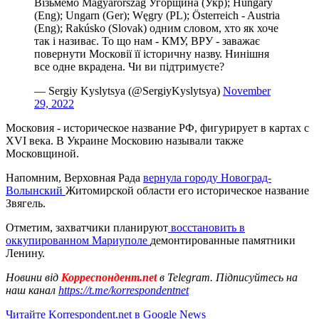
Візьмемо Magyarország Угорщина (Укр); Hungary
(Eng); Ungarn (Ger); Węgry (PL); Österreich - Austria
(Eng); Rakúsko (Slovak) одним словом, хто як хоче
так і називає. То що нам - КМУ, ВРУ - заважає
повернути Московії її історичну назву. Нинішня
все одне вкрадена. Чи ви підтримуєте?
— Sergiy Kyslytsya (@SergiyKyslytsya)
November
29, 2022
Московия - историческое название РФ, фигурирует в картах с
XVI века. В Украине Московию называли также
Московщиной.
Напомним, Верховная Рада
вернула городу Новоград-
Волынский
Житомирской области его историческое название
Звягель.
Отметим, захватчики планируют
восстановить в
оккупированном Мариуполе
демонтированные памятники
Ленину.
Новини від
Корреспондент.net
в Telegram. Підписуйтесь на
наш канал
https://t.me/korrespondentnet
Читайте Korrespondent.net в Google News