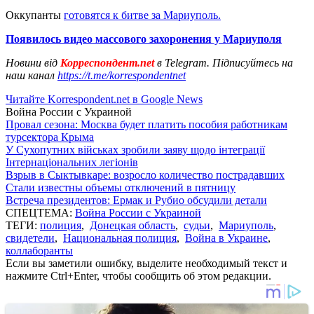
Оккупанты
готовятся к битве за Мариуполь.
Появилось видео массового захоронения у Мариуполя
Новини від
Корреспондент.net
в Telegram. Підписуйтесь на
наш канал
https://t.me/korrespondentnet
Читайте Korrespondent.net в Google News
Война России с Украиной
Провал сезона: Москва будет платить пособия работникам
турсектора Крыма
У Сухопутних військах зробили заяву щодо інтеграції
Інтернаціональних легіонів
Взрыв в Сыктывкаре: возросло количество пострадавших
Стали известны объемы отключений в пятницу
Встреча президентов: Ермак и Рубио обсудили детали
СПЕЦТЕМА:
Война России с Украиной
ТЕГИ:
полиция
,
Донецкая область
,
судьи
,
Мариуполь
,
свидетели
,
Национальная полиция
,
Война в Украине
,
коллаборанты
Если вы заметили ошибку, выделите необходимый текст и
нажмите Ctrl+Enter, чтобы сообщить об этом редакции.