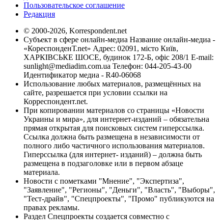
Пользовательское соглашение
Редакция
© 2000-2026, Korrespondent.net
Субъект в сфере онлайн-медиа Название онлайн-медиа -
«КореспонденТ.net» Адрес: 02091, місто Київ,
ХАРКІВСЬКЕ ШОСЕ, будинок 172-Б, офіс 208/1 E-mail:
sunlight@mediadim.com.ua
Телефон: 044-205-43-00
Идентификатор медиа - R40-06068
Использование любых материалов, размещённых на
сайте, разрешается при условии ссылки на
Корреспондент.net.
При копировании материалов со страницы «Новости
Украины и мира», для интернет-изданий – обязательна
прямая открытая для поисковых систем гиперссылка.
Ссылка должна быть размещена в независимости от
полного либо частичного использования материалов.
Гиперссылка (для интернет- изданий) – должна быть
размещена в подзаголовке или в первом абзаце
материала.
Новости с пометками "Мнение", "Экспертиза",
"Заявление", "Регионы", "Деньги", "Власть", "Выборы",
"Тест-драйв", "Спецпроекты", "Промо" публикуются на
правах рекламы.
Раздел Спецпроекты создается совместно с