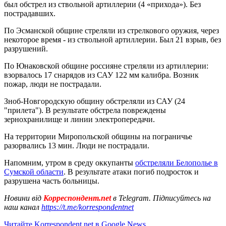
был обстрел из ствольной артиллерии (4 «прихода»). Без
пострадавших.
По Эсманской общине стреляли из стрелкового оружия, через
некоторое время - из ствольной артиллерии. Был 21 взрыв, без
разрушений.
По Юнаковской общине россияне стреляли из артиллерии:
взорвалось 17 снарядов из САУ 122 мм калибра. Возник
пожар, люди не пострадали.
Зноб-Новгородскую общину обстреляли из САУ (24
"прилета"). В результате обстрела повреждены
зернохранилище и линии электропередачи.
На территории Миропольской общины на пограничье
разорвались 13 мин. Люди не пострадали.
Напомним, утром в среду оккупанты
обстреляли Белополье в
Сумской области
. В результате атаки погиб подросток и
разрушена часть больницы.
Новини від
Корреспондент.net
в Telegram. Підписуйтесь на
наш канал
https://t.me/korrespondentnet
Читайте Korrespondent.net в Google News