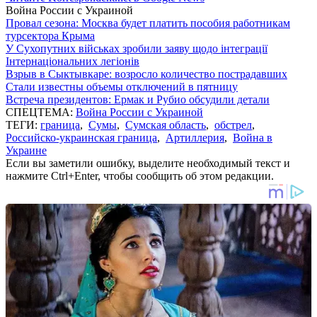
Война России с Украиной
Провал сезона: Москва будет платить пособия работникам
турсектора Крыма
У Сухопутних військах зробили заяву щодо інтеграції
Інтернаціональних легіонів
Взрыв в Сыктывкаре: возросло количество пострадавших
Стали известны объемы отключений в пятницу
Встреча президентов: Ермак и Рубио обсудили детали
СПЕЦТЕМА:
Война России с Украиной
ТЕГИ:
граница
,
Сумы
,
Сумская область
,
обстрел
,
Российско-украинская граница
,
Артиллерия
,
Война в
Украине
Если вы заметили ошибку, выделите необходимый текст и
нажмите Ctrl+Enter, чтобы сообщить об этом редакции.