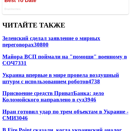
ЧИТАЙТЕ ТАКЖЕ
Зеленский сделал заявление о мирных
переговорах
30800
Майора ВСП поймали на "помощи" военному в
СОЧ
7331
Украина впервые в мире провела воздушный
штурм с использованием роботов
4738
Присвоение средств ПриватБанка: дело
Коломойского направлено в суд
3946
Иран готовил удар по трем объектам в Украине -
СМИ
3046
В Fire Point сказали, когда украинский аналог