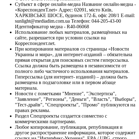
Субъект в сфере онлайн-медиа Название онлайн-медиа -
«КореспонденТ.net» Адрес: 02091, місто Київ,
ХАРКІВСЬКЕ ШОСЕ, будинок 172-Б, офіс 208/1 E-mail:
sunlight@mediadim.com.ua
Телефон: 044-205-43-00
Идентификатор медиа - R40-06068
Использование любых материалов, размещённых на
сайте, разрешается при условии ссылки на
Корреспондент.net.
При копировании материалов со страницы «Новости
Украины и мира», для интернет-изданий – обязательна
прямая открытая для поисковых систем гиперссылка.
Ссылка должна быть размещена в независимости от
полного либо частичного использования материалов.
Гиперссылка (для интернет- изданий) – должна быть
размещена в подзаголовке или в первом абзаце
материала.
Новости с пометками "Мнение", "Экспертиза",
"Заявление", "Регионы", "Деньги", "Власть", "Выборы",
"Тест-драйв", "Спецпроекты", "Промо" публикуются на
правах рекламы.
Раздел Спецпроекты создается совместно с
коммерческими партнерами.
Любое копирование, публикация, републикация и
другое распространение информации, которое содержит
ссылку на "Интерфакс-Украина", EPA / UPG, строго