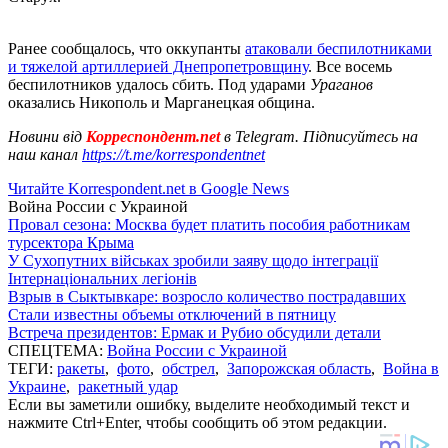
Ранее сообщалось, что оккупанты
атаковали беспилотниками
и тяжелой артиллерией Днепропетровщину
. Все восемь
беспилотников удалось сбить. Под ударами
Ураганов
оказались Никополь и Марганецкая община.
Новини від
Корреспондент.net
в Telegram. Підписуйтесь на
наш канал
https://t.me/korrespondentnet
Читайте Korrespondent.net в Google News
Война России с Украиной
Провал сезона: Москва будет платить пособия работникам
турсектора Крыма
У Сухопутних військах зробили заяву щодо інтеграції
Інтернаціональних легіонів
Взрыв в Сыктывкаре: возросло количество пострадавших
Стали известны объемы отключений в пятницу
Встреча президентов: Ермак и Рубио обсудили детали
СПЕЦТЕМА:
Война России с Украиной
ТЕГИ:
ракеты
,
фото
,
обстрел
,
Запорожская область
,
Война в
Украине
,
ракетный удар
Если вы заметили ошибку, выделите необходимый текст и
нажмите Ctrl+Enter, чтобы сообщить об этом редакции.