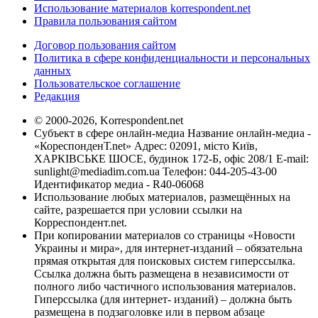
Использование материалов korrespondent.net
Правила пользования сайтом
Договор пользования сайтом
Политика в сфере конфиденциальности и персональных
данных
Пользовательское соглашение
Редакция
© 2000-2026, Korrespondent.net
Субъект в сфере онлайн-медиа Название онлайн-медиа -
«КореспонденТ.net» Адрес: 02091, місто Київ,
ХАРКІВСЬКЕ ШОСЕ, будинок 172-Б, офіс 208/1 E-mail:
sunlight@mediadim.com.ua
Телефон: 044-205-43-00
Идентификатор медиа - R40-06068
Использование любых материалов, размещённых на
сайте, разрешается при условии ссылки на
Корреспондент.net.
При копировании материалов со страницы «Новости
Украины и мира», для интернет-изданий – обязательна
прямая открытая для поисковых систем гиперссылка.
Ссылка должна быть размещена в независимости от
полного либо частичного использования материалов.
Гиперссылка (для интернет- изданий) – должна быть
размещена в подзаголовке или в первом абзаце