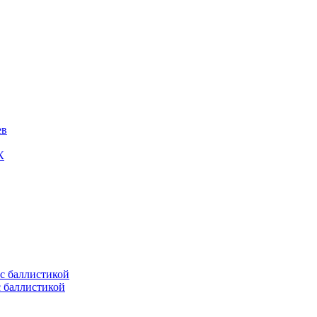
ев
К
с баллистикой