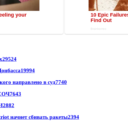
х
29524
Донбасса
19994
кого направлено в суд
7740
 СОЧ
7643
И
2882
triot начнет сбивать ракеты
2394