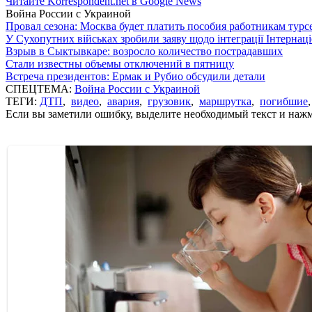
Читайте Korrespondent.net в Google News
Война России с Украиной
Провал сезона: Москва будет платить пособия работникам тур
У Сухопутних військах зробили заяву щодо інтеграції Інтернац
Взрыв в Сыктывкаре: возросло количество пострадавших
Стали известны объемы отключений в пятницу
Встреча президентов: Ермак и Рубио обсудили детали
СПЕЦТЕМА:
Война России с Украиной
ТЕГИ:
ДТП
,
видео
,
авария
,
грузовик
,
маршрутка
,
погибшие
Если вы заметили ошибку, выделите необходимый текст и нажми